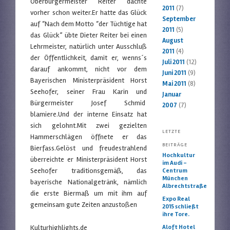
Oberbürgermeister Reiter dachte
2011
(7)
vorher schon weiter.Er hatte das Glück
September
auf “Nach dem Motto “der Tüchtige hat
2011
(5)
das Glück” übte Dieter Reiter bei einen
August
Lehrmeister, natürlich unter Ausschluß
2011
(4)
der Öffentlichkeit, damit er, wenns´s
Juli 2011
(12)
darauf ankommt, nicht vor dem
Juni 2011
(9)
Bayerischen Ministerpräsident Horst
Mai 2011
(8)
Seehofer, seiner Frau Karin und
Januar
Bürgermeister Josef Schmid
2007
(7)
blamiere.Und der interne Einsatz hat
sich gelohnt.Mit zwei gezielten
LETZTE
Hammerschlägen öffnete er das
BEITRÄGE
Bierfass.Gelöst und freudestrahlend
Hochkultur
überreichte er Ministerpräsident Horst
im Audi –
Seehofer traditionsgemäß, das
Centrum
München
bayerische Nationalgetränk, nämlich
Albrechtstraße
die erste Biermaß um mit ihm auf
Expo Real
gemeinsam gute Zeiten anzustoßen
2015 schließt
ihre Tore.
Aloft Hotel
Kulturhighlights.de