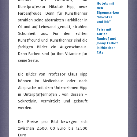
Hotels mit
Kunstprofessor Nikolais Hipp, neue
den
Eigenmarken
Farbenfreude. Denn für Kunstkenner
“Novotel
strahlen seine abstrakten Farbbilder in
und Ibis”
Öl und auf Leinwand gemalt, strahlen
Feier mit
Schönheit aus. Für den echten
Adrian
Runhof und
Kunstfreund und Kunstkenner sind die
Jonny Talbot
farbigen Bilder ein Augenschmaus.
in München
City
Denn Farben sind für ihm Vitamine für
seine Seele.
Die Bilder von Professor Claus Hipp
können im Medienhaus oder nach
Absprache mit dem Unternehmen Hipp
in Unterpfaffenhofen , von dessen –
Sekretärin, vermittlelt und gekauft
werden.
Die Preise pro Bild bewegen sich
zwischen 2.500, 00 Euro bis 12.500
Euro