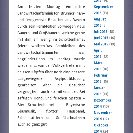
2015
(14)
Am letzten Montag entäuschte
September
Landwirtschaftsminister Brunner nah-
2015
(13)
August
und ferngereiste Besucher aus Bayern
2015
(3)
durch sein Fernbleiben vorwiegen viele
Juli 2015
(18)
Bauern, und Großbauern, welche gerne
Juni 2015
(16)
mit ihm ein wenig im Schottenhamel
Mai 2015
(19)
feiern wollten.Das Fernbleiben des
April
Landwirtschaftsminister war
2015
(12)
begründet.Denn im Landtag wurde
März
wieder mal von den Volkvertretern mit
2015
(10)
heissen Köpfen über noch eine bessere
Februar
ausgewiegene Asylpolitiklösung
2015
(15)
gearbeitet .Aber die Besucher
Januar
vergnügten auch so miteinander. Bei
2015
(14)
saftigen Hendl und frischen Spaten -
Dezember
Bier Schottenhamel - Bayerische
2014
(10)
Blasmusik, flotter Hausband,
November
Schuhplattlern und Goaßlschnalzern
2014
(17)
auch so ganz gut.
Oktober
2014
(24)