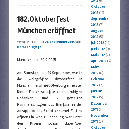
2012
(9)
Oktober
2012
(11)
182.Oktoberfest
September
2012
(7)
München eröffnet
August
2012
(5)
Veröffentlicht am
21. September 2015
von
Juli 2012
(14)
Herbert Dryzga
Juni 2012
(9)
Mai 2012
(7)
München, den 20.9.2015
April 2012
(3)
März
Am Samstag, den 19.September, wurde
2012
(6)
das weltgrößte Oktoberfest in
Februar
München eröffnet.Oberbürgermeister
2012
(7)
Januar
Dieter Reiter schaffte es mit ruhigen
2012
(5)
Gedanken und 2 gezielten
Dezember
Hammerschlägen das Bierfass in der
2011
(1)
Anzapfbox des Schottenhamel Zelt zu
November
öffnen.Ein wenig Spannung war unter
2011
(3)
den Promis schon dabei.Aber
Oktober