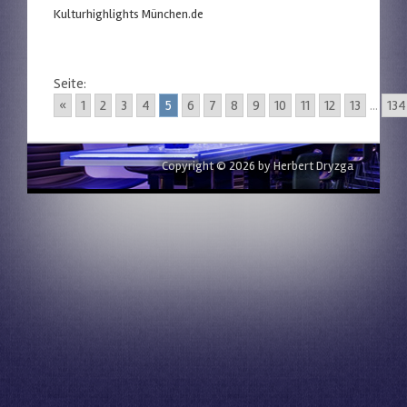
Kulturhighlights München.de
Seite:
«
1
2
3
4
5
6
7
8
9
10
11
12
13
...
134
Copyright © 2026 by Herbert Dryzga