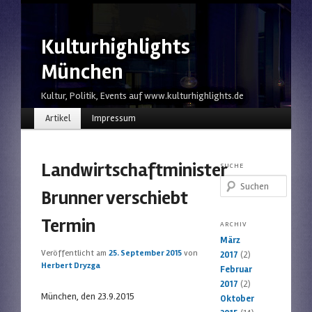
Kulturhighlights
München
Kultur, Politik, Events auf www.kulturhighlights.de
Hauptmenü
Zum Inhalt wechseln
Zum sekundären Inhalt wechseln
Artikel
Impressum
Landwirtschaftminister
SUCHE
Suchen
Brunner verschiebt
Termin
ARCHIV
März
Veröffentlicht am
25. September 2015
von
2017
(2)
Herbert Dryzga
Februar
2017
(2)
München, den 23.9.2015
Oktober