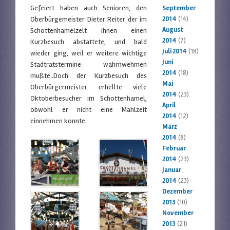
Gefeiert haben auch Senioren, den
September
Oberbürgemeister Dieter Reiter der im
2014
(14)
August
Schottenhamelzelt ihnen einen
2014
(7)
Kurzbesuch abstattete, und bald
Juli 2014
(18)
wieder ging, weil er weitere wichtige
Juni
Stadtratstermine wahrnwehmen
2014
(18)
mußte..Doch der Kurzbesuch des
Mai
Oberbürgermeister erhellte viele
2014
(23)
Oktoberbesucher im Schottenhamel,
April
obwohl er nicht eine Mahlzeit
2014
(12)
einnehmen konnte.
März
2014
(8)
Februar
2014
(23)
Januar
2014
(23)
Dezember
2013
(10)
November
2013
(21)