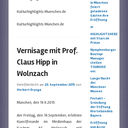
in München
feiert
Kulturhighlights Muenchen.de
geladenen
Gästen ihre
Eröffnung
Kulturhighlights München.de
m
HIGHLIGHTSHERZ
mit Stars im
Prinze
Vernisage mit Prof.
Nymphenburger
Boutiqe
Manager
Claus Hipp in
stellen
TOUROISE
Wolnzach
vor.
Lange Nacht
der
Veröffentlicht am
20. September 2015
von
Münchner
Herbert Dryzga
Museen
Festakt –
München, den 19.9.2015
Gründung
der Stiftung
Wertebündnis
Am Freitag, den 19.September, erlebten
Bayern
Kunstfreunde im Medienhaus der
Eröffnung
von Accor
Kastner AG Wolnzach, mit