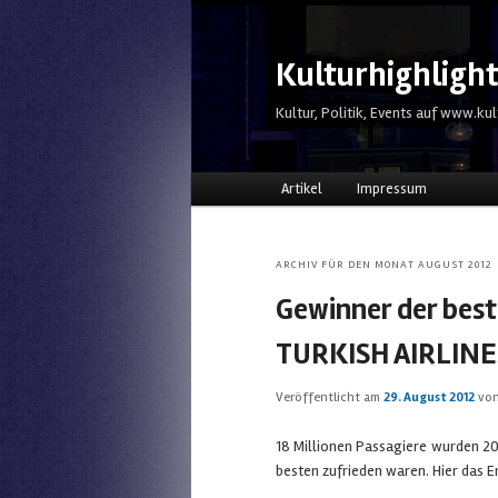
Kulturhighligh
Kultur, Politik, Events auf www.kul
Hauptmenü
Zum Inhalt wechseln
Zum sekundären Inhalt wechs
Artikel
Impressum
ARCHIV FÜR DEN MONAT
AUGUST 2012
Gewinner der beste
TURKISH AIRLINE
Veröffentlicht am
29. August 2012
vo
18 Millionen Passagiere wurden 201
besten zufrieden waren. Hier das E