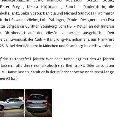
usikproduzent Leslie Mandoki Regisseur Deltlef Bothe,
 Peter Frey , Ursula Hoffmann , Sport – Moderatorin, die
abella Jantz, Saka Vester, Daniela und Michael Sandvoss ( Weimarer
rin ) Susanne Wiebe , Lola Paltinger, (Mode -Designerinnen ) Eva
t zu vergessen Günther Steinberg vom HB – Keller an der Inneren
 Oktoberzelt auf der Wies`n ist bereits ausgebucht.. Den
e der Livemusik der Club – Band King-Kamehameha aus Frankfurt
25. 8. bei den Händlern in München und Starnberg bestellt werden.
uf das Oktoberfest fahren. Wer dann unbedingt mit den A3 fahren
n lassen, falls diese nur alkoholfreies Bier trinkt. Oder ansonsten
g zu Hause lassen, damit er in der Münchner Szene noch recht lange
uen A3 hat.