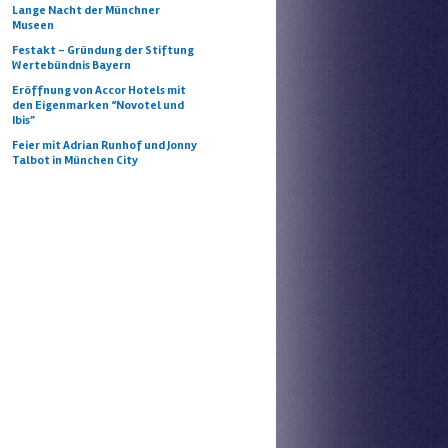
Lange Nacht der Münchner
Museen
Festakt – Gründung der Stiftung
Wertebündnis Bayern
Eröffnung von Accor Hotels mit
den Eigenmarken “Novotel und
Ibis”
Feier mit Adrian Runhof und Jonny
Talbot in München City