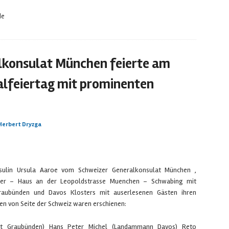
de
lkonsulat München feierte am
nalfeiertag mit prominenten
Herbert Dryzga
nsulin Ursula Aaroe vom Schweizer Generalkonsulat München ,
izer – Haus an der Leopoldstrasse Muenchen – Schwabing mit
Graubünden und Davos Klosters mit auserlesenen Gästen ihren
en von Seite der Schweiz waren erschienen:
rat Graubünden) Hans Peter Michel (Landammann Davos) Reto