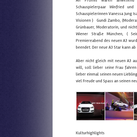
An Promis waren anwesend .M
Schauspielerpaar Winfried und
Schauspielerinnen Vanessa Jung Is
Visionen ) Gundi Zambo, (Moderato
Grünbauer, Moderatorin, und nich
Wiener Straße München, ( Sein
Premiereabend des neuen A3 wurd
beendet. Der neue A3 Star kann ab 
Aber nicht gleich mit neuen A3 a
will, soll lieber seine Frau fahre
lieber einmal seinen neuen Lieblin
viel Freude und Spass an seinen ne
Kulturhighlights