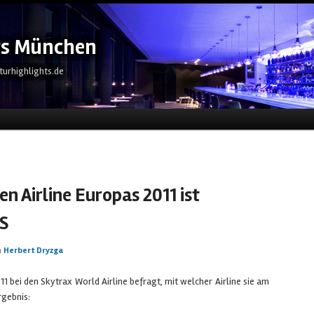
ts München
turhighlights.de
eln
n Airline Europas 2011 ist
S
n
Herbert Dryzga
1 bei den Skytrax World Airline befragt, mit welcher Airline sie am
rgebnis: