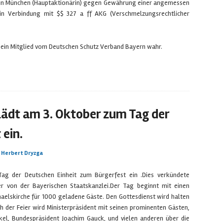
z in München (Hauptaktionärin) gegen Gewährung einer angemessen
n Verbindung mit $$ 327 a ff AKG (Verschmelzungsrechtlicher
 ein Mitglied vom Deutschen Schutz Verband Bayern wahr.
lädt am 3. Oktober zum Tag der
 ein.
n
Herbert Dryzga
ag der Deutschen Einheit zum Bürgerfest ein .Dies verkündete
r von der Bayerischen Staatskanzlei.Der Tag beginnt mit einen
haelskirche für 1000 geladene Gäste. Den Gottesdienst wird halten
h der Feier wird Ministerpräsident mit seinen prominenten Gästen,
el, Bundespräsident Joachim Gauck, und vielen anderen über die