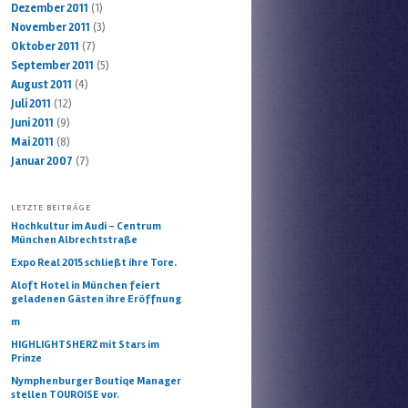
Dezember 2011
(1)
November 2011
(3)
Oktober 2011
(7)
September 2011
(5)
August 2011
(4)
Juli 2011
(12)
Juni 2011
(9)
Mai 2011
(8)
Januar 2007
(7)
LETZTE BEITRÄGE
Hochkultur im Audi – Centrum
München Albrechtstraße
Expo Real 2015 schließt ihre Tore.
Aloft Hotel in München feiert
geladenen Gästen ihre Eröffnung
m
HIGHLIGHTSHERZ mit Stars im
Prinze
Nymphenburger Boutiqe Manager
stellen TOUROISE vor.