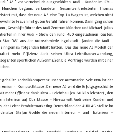
Audi ” A3 ” vor vornehmlich ausgewählten Audi – Kunden im ICM –
er München begann, verkündete Gesamtvertriebsleiter Thomas
stert mit, dass der neue A 3 eine Top 1 a Wagen ist, welchen nicht
ewöhnte Frauen mit guten Gefühl fahren können. Dann ging schon
nn , Geschäftsführer des Audi Zentrum München und Michael-Julius
entierten in ihrer Audi – Show den rund 450 eingeladenen Gästen.
n Star “A3″ aus der Autoschmiede Ingolstadt fanden die Audi –
sinngemäß folgenden Inhalt hatten. Das das neue A3 Modell der
ltet mehr Effizienz dank seinen Ultra-Leichtbauverwendung,
eleganten sportlichen Außenmaßen.Die Vorträge wurden mit einer
ichen.
e geballte Technikkompetenz unserer Automarke. Seit 1996 ist der
 Premiun - Kompaktklasse .Der neue A3 wird die Erfolgsgeschichte
t mehr Effizienz dank ultra – Leichtbau (ca. 80 kilo leichter) , den
Interieur auf Oberklasse – Niveau will Audi seine Kunden und
rs, der Leiter Produktmarketing Deutschland der AUDI AG stellte im
oderator Stefan Gödde die neuen Interieur – und Exterieur –