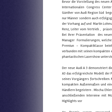
Bevor die Vorstellung des neuen 
Internationalen Congress Cent
Günther von Audi Region Süd begei
nur Männer sondern auch erfolgsg
der Vorhang auf und Martin Lohma
Renz, Leiter vom Vertrieb , präs
Bei ihrer Präsentation des neue
Manager Formulierungen, welche 
Premiun – Kompaktklasse beinha
verbunden mit seinen kompakten 
phantastischen Lasershow unterstr
Der neue Audi A 3 demonstriert di
A3 das erfolgreichste Modell der
seines Vorgängers fortschreiben. Mi
kompakten Außenmaßen und einem 
Händlern begeistern . Mischa Ehle
anschließenden Interview mit M
Highlights vor