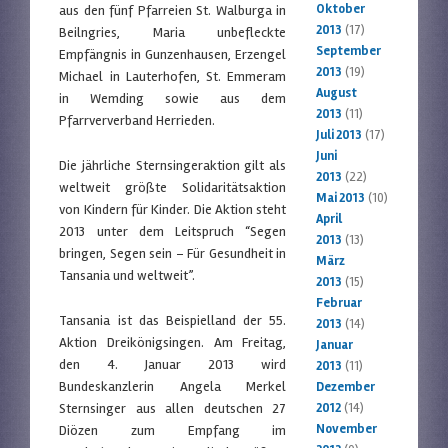
Oktober
aus den fünf Pfarreien St. Walburga in
2013
(17)
Beilngries, Maria unbefleckte
September
Empfängnis in Gunzenhausen, Erzengel
2013
(19)
Michael in Lauterhofen, St. Emmeram
August
in Wemding sowie aus dem
2013
(11)
Pfarrververband Herrieden.
Juli 2013
(17)
Juni
Die jährliche Sternsingeraktion gilt als
2013
(22)
weltweit größte Solidaritätsaktion
Mai 2013
(10)
von Kindern für Kinder. Die Aktion steht
April
2013 unter dem Leitspruch “Segen
2013
(13)
bringen, Segen sein – Für Gesundheit in
März
Tansania und weltweit”.
2013
(15)
Februar
Tansania ist das Beispielland der 55.
2013
(14)
Aktion Dreikönigsingen. Am Freitag,
Januar
den 4. Januar 2013 wird
2013
(11)
Bundeskanzlerin Angela Merkel
Dezember
Sternsinger aus allen deutschen 27
2012
(14)
November
Diözen zum Empfang im