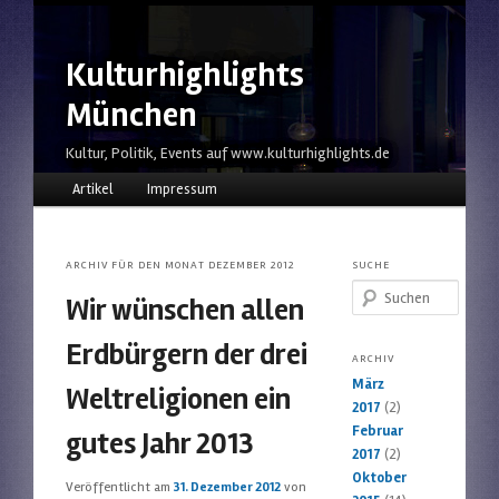
Kulturhighlights
München
Kultur, Politik, Events auf www.kulturhighlights.de
Hauptmenü
Zum Inhalt wechseln
Zum sekundären Inhalt wechseln
Artikel
Impressum
ARCHIV FÜR DEN MONAT
DEZEMBER 2012
SUCHE
Suchen
Wir wünschen allen
Erdbürgern der drei
ARCHIV
März
Weltreligionen ein
2017
(2)
Februar
gutes Jahr 2013
2017
(2)
Oktober
Veröffentlicht am
31. Dezember 2012
von