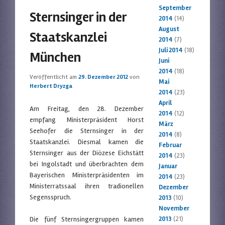
September
Sternsinger in der
2014
(14)
August
Staatskanzlei
2014
(7)
Juli 2014
(18)
München
Juni
2014
(18)
Veröffentlicht am
29. Dezember 2012
von
Mai
Herbert Dryzga
2014
(23)
April
Am Freitag, den 28. Dezember
2014
(12)
empfang Ministerpräsident Horst
März
Seehofer die Sternsinger in der
2014
(8)
Staatskanzlei. Diesmal kamen die
Februar
Sternsinger aus der Diözese Eichstätt
2014
(23)
bei Ingolstadt und überbrachten dem
Januar
Bayerischen Ministerpräsidenten im
2014
(23)
Ministerratssaal ihren tradionellen
Dezember
Segensspruch.
2013
(10)
November
Die fünf Sternsingergruppen kamen
2013
(21)