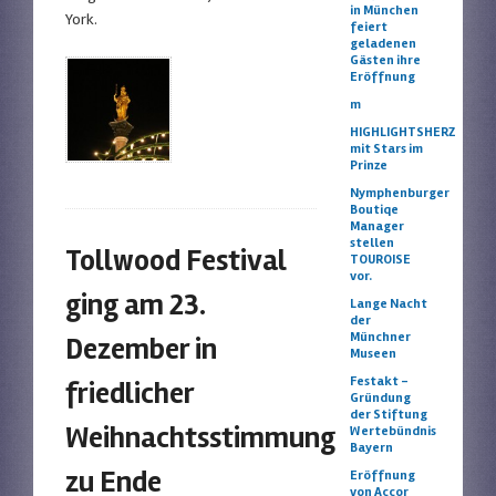
in München
York.
feiert
geladenen
Gästen ihre
Eröffnung
m
HIGHLIGHTSHERZ
mit Stars im
Prinze
Nymphenburger
Boutiqe
Manager
stellen
Tollwood Festival
TOUROISE
vor.
ging am 23.
Lange Nacht
der
Münchner
Dezember in
Museen
Festakt –
friedlicher
Gründung
der Stiftung
Weihnachtsstimmung
Wertebündnis
Bayern
zu Ende
Eröffnung
von Accor