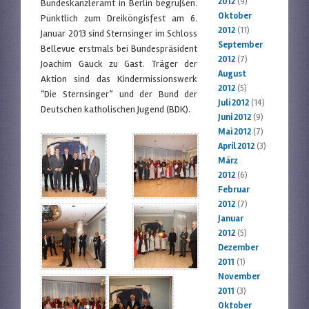
2012
(9)
Bundeskanzleramt in Berlin begrüßen.
Oktober
Pünktlich zum Dreiköngisfest am 6.
2012
(11)
Januar 2013 sind Sternsinger im Schloss
September
Bellevue erstmals bei Bundespräsident
2012
(7)
Joachim Gauck zu Gast. Träger der
August
Aktion sind das Kindermissionswerk
2012
(5)
“Die Sternsinger” und der Bund der
Juli 2012
(14)
Deutschen katholischen Jugend (BDK).
Juni 2012
(9)
Mai 2012
(7)
April 2012
(3)
März
2012
(6)
Februar
2012
(7)
Januar
2012
(5)
Dezember
2011
(1)
November
2011
(3)
Oktober