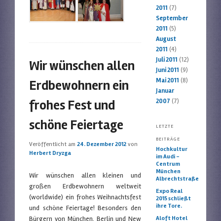
2011
(7)
September
2011
(5)
August
2011
(4)
Juli 2011
(12)
Wir wünschen allen
Juni 2011
(9)
Mai 2011
(8)
Erdbewohnern ein
Januar
frohes Fest und
2007
(7)
schöne Feiertage
LETZTE
BEITRÄGE
Veröffentlicht am
24. Dezember 2012
von
Hochkultur
Herbert Dryzga
im Audi –
Centrum
München
Wir wünschen allen kleinen und
Albrechtstraße
großen Erdbewohnern weltweit
Expo Real
(worldwide) ein frohes Weihnachtsfest
2015 schließt
ihre Tore.
und schöne Feiertage! Besonders den
Bürgern von München, Berlin und New
Aloft Hotel