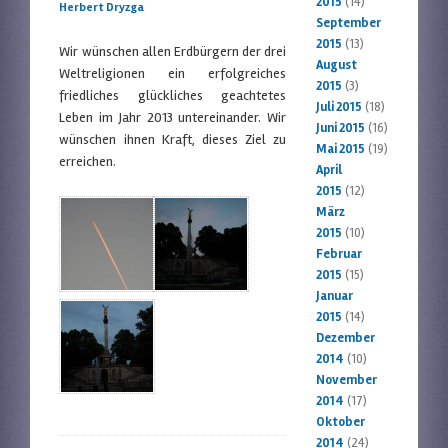
2015
(14)
Herbert Dryzga
September
2015
(13)
Wir wünschen allen Erdbürgern der drei
August
Weltreligionen ein erfolgreiches
2015
(3)
friedliches glückliches geachtetes
Juli 2015
(18)
Leben im Jahr 2013 untereinander. Wir
Juni 2015
(16)
wünschen ihnen Kraft, dieses Ziel zu
Mai 2015
(19)
erreichen.
April
2015
(12)
März
2015
(10)
Februar
2015
(15)
Januar
2015
(14)
Dezember
2014
(10)
November
2014
(17)
Oktober
2014
(24)