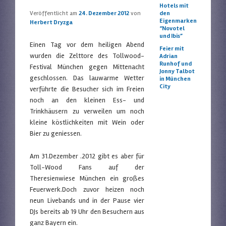
Hotels mit
Veröffentlicht am
24. Dezember 2012
von
den
Eigenmarken
Herbert Dryzga
“Novotel
und Ibis”
Einen Tag vor dem heiligen Abend
Feier mit
wurden die Zelttore des Tollwood-
Adrian
Runhof und
Festival München gegen Mittenacht
Jonny Talbot
geschlossen. Das lauwarme Wetter
in München
City
verführte die Besucher sich im Freien
noch an den kleinen Ess- und
Trinkhäusern zu verweilen um noch
kleine köstlichkeiten mit Wein oder
Bier zu geniessen.
Am 31.Dezember .2012 gibt es aber für
Toll-Wood Fans auf der
Theresienwiese München ein großes
Feuerwerk.Doch zuvor heizen noch
neun Livebands und in der Pause vier
DJs bereits ab 19 Uhr den Besuchern aus
ganz Bayern ein.