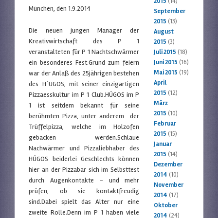
2015
(14)
München, den 1.9.2014
September
2015
(13)
Die neuen jungen Manager der
August
Kreativwirtschaft des P 1
2015
(3)
veranstalteten für P 1 Nachtschwärmer
Juli 2015
(18)
ein besonderes Fest.Grund zum feiern
Juni 2015
(16)
Mai 2015
(19)
war der Anlaß des 25jährigen bestehen
April
des H´UGOS, mit seiner einzigartigen
2015
(12)
Pizzaesskultur im P 1 Club.HÚGOS im P
März
1 ist seitdem bekannt für seine
2015
(10)
berühmten Pizza, unter anderem der
Februar
Trüffelpizza, welche im Holzofen
2015
(15)
gebacken werden.Schlaue
Januar
Nachwärmer und Pizzaliebhaber des
2015
(14)
HÚGOS beiderlei Geschlechts können
Dezember
hier an der Pizzabar sich im Selbsttest
2014
(10)
durch Augenkontakte – und mehr
November
prüfen, ob sie kontaktfreudig
2014
(17)
sind.Dabei spielt das Alter nur eine
Oktober
zweite Rolle.Denn im P 1 haben viele
2014
(24)