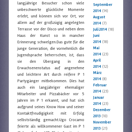
langjährige Besucher schon viele
September
unbeschwerte glückliche Momente
2014
(14)
erlebt, und können sich vor Ort, vor
August
allem auf der großzügig angelegten
2014
(7)
Terrasse vor der Disco und neben dem
Juli 2014
(18)
Haus der Kunst so in mancher
Juni
Erinnerung schwelgen.Das gute für die
2014
(18)
Mai
junge Generation, die vornehmlich die
2014
(23)
Jugendsprache beherrschen, ist, dass
April
sie den Übergang in den
2014
(12)
Erwachsenenstatus auf angenehme
März
und leichtere Art durch reifere P 1
2014
(8)
Partygänger mitbekommen. Dies hat
Februar
auch ein langjähriger ehemaliger
2014
(23)
Mitarbeiter und Pizzabäcker vor 5
Januar
Jahren im P 1 erkannt, und hat sich
2014
(23)
aufgrund seines Know How und seiner
Dezember
Kontaktfreudigigkeit mit Erfolg
2013
(10)
selbstständig gemacht.Ugo Crocamo
November
feierte als willkommener Gast im P 1
2013
(21)