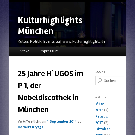
Kulturhighlights
München
Kultur, Politik, Events auf www.kulturhighlights.de
Hauptmenü
Zum Inhalt wechseln
Zum sekundären Inhalt wechseln
Artikel
Impressum
25 Jahre H`UGOS im
SUCHE
Suchen
P 1, der
Nobeldiscothek in
ARCHIV
März
München
2017
(2)
Februar
Veröffentlicht am
1. September 2014
von
2017
(2)
Herbert Dryzga
Oktober