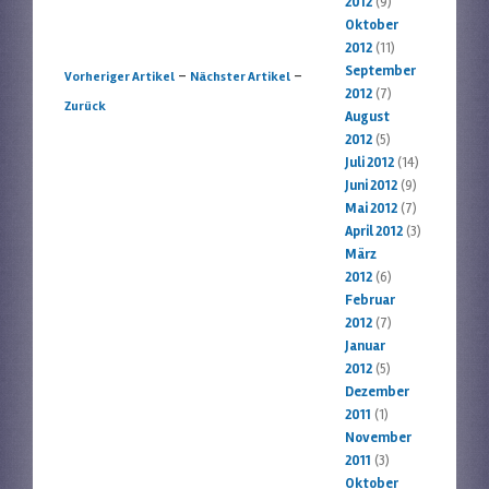
2012
(9)
Oktober
2012
(11)
September
Artikelnavigation
-
-
Vorheriger Artikel
Nächster Artikel
2012
(7)
Zurück
August
2012
(5)
Juli 2012
(14)
Juni 2012
(9)
Mai 2012
(7)
April 2012
(3)
März
2012
(6)
Februar
2012
(7)
Januar
2012
(5)
Dezember
2011
(1)
November
2011
(3)
Oktober