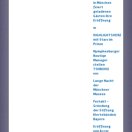
in München
feiert
geladenen
Gästen ihre
Eröffnung
m
HIGHLIGHTSHERZ
mit Stars im
Prinze
Nymphenburger
Boutiqe
Manager
stellen
TOUROISE
vor.
Lange Nacht
der
Münchner
Museen
Festakt –
Gründung
der Stiftung
Wertebündnis
Bayern
Eröffnung
von Accor