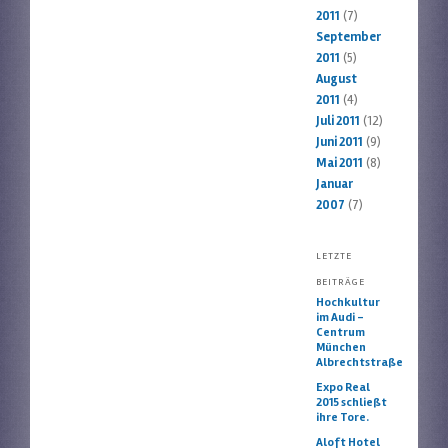
2011
(7)
September
2011
(5)
August
2011
(4)
Juli 2011
(12)
Juni 2011
(9)
Mai 2011
(8)
Januar
2007
(7)
LETZTE
BEITRÄGE
Hochkultur
im Audi –
Centrum
München
Albrechtstraße
Expo Real
2015 schließt
ihre Tore.
Aloft Hotel