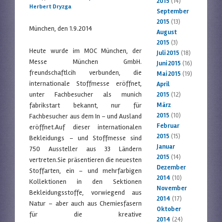
2015
(14)
Herbert Dryzga
September
2015
(13)
München, den 1.9.2014
August
2015
(3)
Heute wurde im MOC München, der
Juli 2015
(18)
Messe München GmbH.
Juni 2015
(16)
freundschaftlcih verbunden, die
Mai 2015
(19)
internationale Stoffmesse eröffnet,
April
unter Fachbesucher als munich
2015
(12)
fabrikstart bekannt, nur für
März
2015
(10)
Fachbesucher aus dem In – und Ausland
Februar
eröffnet.Auf dieser internationalen
2015
(15)
Bekleidungs – und Stoffmesse sind
Januar
750 Aussteller aus 33 Ländern
2015
(14)
vertreten.Sie präsentieren die neuesten
Dezember
Stoffarten, ein – und mehrfarbigen
2014
(10)
Kollektionen in den Sektionen
November
Bekleidungsstoffe, vorwiegend aus
2014
(17)
Natur – aber auch aus Chemiesfasern
Oktober
für die kreative
2014
(24)