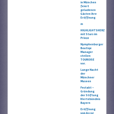
in München
feiert
geladenen
Gästen ihre
Eröffnung
m
HIGHLIGHTSHERZ
mit Stars im
Prinze
Nymphenburger
Boutiqe
Manager
stellen
TOUROISE
vor.
Lange Nacht
der
Münchner
Museen
Festakt –
Gründung
der Stiftung
Wertebündnis
Bayern
Eröffnung
von Accor