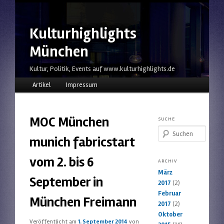
Kulturhighlights
München
Kultur, Politik, Events auf www.kulturhighlights.de
Hauptmenü
Zum Inhalt wechseln
Zum sekundären Inhalt wechseln
Artikel
Impressum
MOC München
SUCHE
Suchen
munich fabricstart
vom 2. bis 6
ARCHIV
März
September in
2017
(2)
Februar
München Freimann
2017
(2)
Oktober
Veröffentlicht am
1. September 2014
von