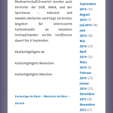
Modewirtschaft.Erwartet werden auch
September
Vertreter der DOB, HAKA, und der
2014
(14)
Sportwear – Industrie und
August
Handels.Weiterhin wird liegt ein breites
2014
(7)
Angebot für interessierte
Juli 2014
(18)
Facheinkäufer an einzelnen
Juni
Verkaufständen vor.Die Stoffmesse
2014
(18)
dauert bis 6.September.
Mai
2014
(23)
Kkulturhighlights.de
April
2014
(12)
März
Kulturhighlights Muenchen
2014
(8)
Februar
Kulturhighlights München
2014
(23)
Januar
2014
(23)
Dezember
Artikelnavigation
-
-
Vorheriger Artikel
Nächster Artikel
2013
(10)
Zurück
November
2013
(21)