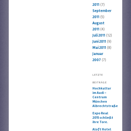
2011
(7)
September
2011
(5)
August
2011
(4)
Juli 2011
(12)
Juni 2011
(9)
Mai 2011
(8)
Januar
2007
(7)
LETZTE
BEITRÄGE
Hochkultur
im Audi –
Centrum
München
Albrechtstraße
Expo Real
2015 schließt
ihre Tore.
Aloft Hotel