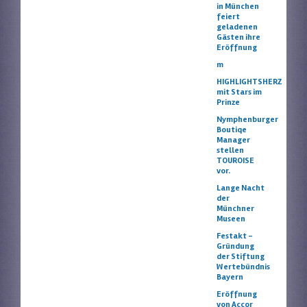
in München
feiert
geladenen
Gästen ihre
Eröffnung
m
HIGHLIGHTSHERZ
mit Stars im
Prinze
Nymphenburger
Boutiqe
Manager
stellen
TOUROISE
vor.
Lange Nacht
der
Münchner
Museen
Festakt –
Gründung
der Stiftung
Wertebündnis
Bayern
Eröffnung
von Accor