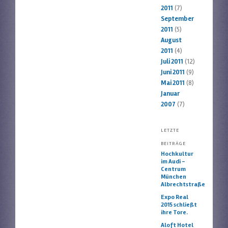
2011
(7)
September
2011
(5)
August
2011
(4)
Juli 2011
(12)
Juni 2011
(9)
Mai 2011
(8)
Januar
2007
(7)
LETZTE
BEITRÄGE
Hochkultur
im Audi –
Centrum
München
Albrechtstraße
Expo Real
2015 schließt
ihre Tore.
Aloft Hotel