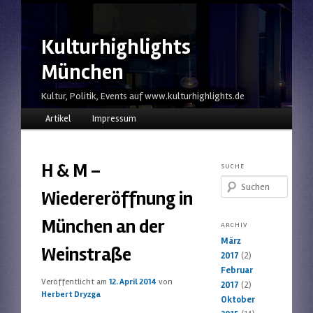
Kulturhighlights
München
Kultur, Politik, Events auf www.kulturhighlights.de
Hauptmenü
Zum Inhalt wechseln
Zum sekundären Inhalt wechseln
Artikel
Impressum
H & M –
SUCHE
Suchen
Wiedereröffnung in
München an der
ARCHIV
März
Weinstraße
2017
(2)
Februar
Veröffentlicht am
12. April 2014
von
2017
(2)
Herbert Dryzga
Oktober