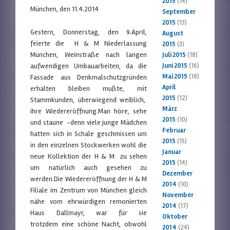
2015
(14)
München, den 11.4.2014
September
2015
(13)
Gestern, Donnerstag, den 9.April,
August
feierte die H & M Niederlassung
2015
(3)
München, Weinstraße nach langen
Juli 2015
(18)
aufwendigen Umbauarbeiten, da die
Juni 2015
(16)
Mai 2015
(19)
Fassade aus Denkmalschutzgründen
April
erhalten bleiben mußte, mit
2015
(12)
Stammkunden, überwiegend weiblich,
März
ihre Wiedereröffnung.Man höre, sehe
2015
(10)
und staune -denn viele junge Mädchen
Februar
hatten sich in Schale geschmissen um
2015
(15)
in den einzelnen Stockwerken wohl die
Januar
neue Kollektion der H & M zu sehen
2015
(14)
um natürlich auch gesehen zu
Dezember
werden.Die Wiedereröffnung der H & M
2014
(10)
Filiale im Zentrum von München gleich
November
nähe vom ehrwürdigen remonierten
2014
(17)
Haus Dallmayr, war für sie
Oktober
trotzdem eine schöne Nacht, obwohl
2014
(24)