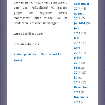
die Herren nicht stark vertreten waren,
September
denn das Fußballspiel FC -Bayern
2014
(14)
gegen den englichen Verein
August
Manchaster United wurde Live im
2014
(7)
Deutschen Fernsehen übertragen.
Juli 2014
(18)
Juni
2014
(18)
wurde live übertragen.
Mai
2014
(23)
Kulturhighlights.de
April
2014
(12)
Artikelnavigation
-
-
Vorheriger Artikel
Nächster Artikel
März
Zurück
2014
(8)
Februar
2014
(23)
Januar
2014
(23)
Dezember
2013
(10)
November
2013
(21)