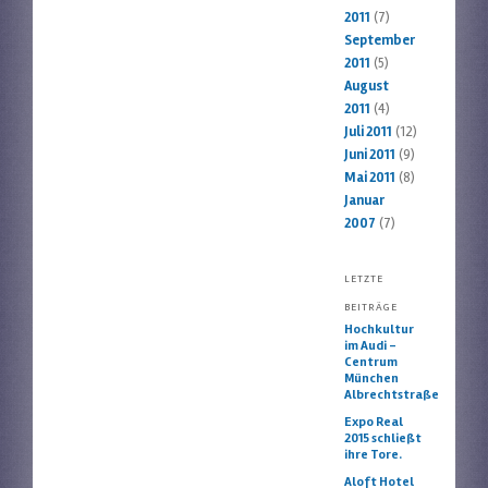
2011
(7)
September
2011
(5)
August
2011
(4)
Juli 2011
(12)
Juni 2011
(9)
Mai 2011
(8)
Januar
2007
(7)
LETZTE
BEITRÄGE
Hochkultur
im Audi –
Centrum
München
Albrechtstraße
Expo Real
2015 schließt
ihre Tore.
Aloft Hotel