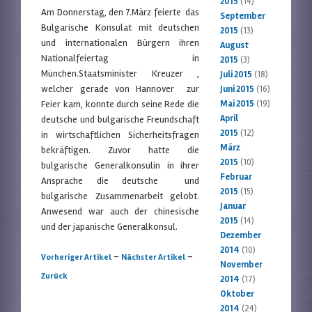
2015
(14)
Am Donnerstag, den 7.März feierte das
September
Bulgarische Konsulat mit deutschen
2015
(13)
und internationalen Bürgern ihren
August
Nationalfeiertag in
2015
(3)
München.Staatsminister Kreuzer ,
Juli 2015
(18)
welcher gerade von Hannover zur
Juni 2015
(16)
Feier kam, konnte durch seine Rede die
Mai 2015
(19)
April
deutsche und bulgarische Freundschaft
2015
(12)
in wirtschaftlichen Sicherheitsfragen
März
bekräftigen. Zuvor hatte die
2015
(10)
bulgarische Generalkonsulin in ihrer
Februar
Ansprache die deutsche und
2015
(15)
bulgarische Zusammenarbeit gelobt.
Januar
Anwesend war auch der chinesische
2015
(14)
und der japanische Generalkonsul.
Dezember
2014
(10)
Artikelnavigation
-
-
Vorheriger Artikel
Nächster Artikel
November
Zurück
2014
(17)
Oktober
2014
(24)