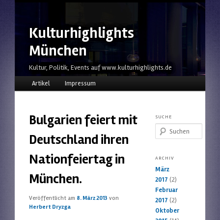
Kulturhighlights
München
Kultur, Politik, Events auf www.kulturhighlights.de
Hauptmenü
Zum Inhalt wechseln
Zum sekundären Inhalt wechseln
Artikel
Impressum
Bulgarien feiert mit
SUCHE
Suchen
Deutschland ihren
Nationfeiertag in
ARCHIV
März
München.
2017
(2)
Februar
Veröffentlicht am
8. März 2013
von
2017
(2)
Herbert Dryzga
Oktober