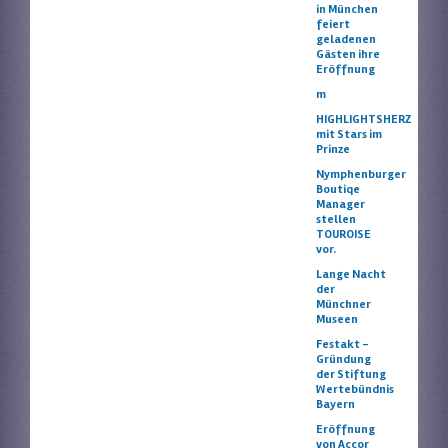
in München
feiert
geladenen
Gästen ihre
Eröffnung
m
HIGHLIGHTSHERZ
mit Stars im
Prinze
Nymphenburger
Boutiqe
Manager
stellen
TOUROISE
vor.
Lange Nacht
der
Münchner
Museen
Festakt –
Gründung
der Stiftung
Wertebündnis
Bayern
Eröffnung
von Accor