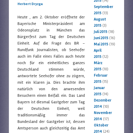
2015
(14)
Herbert Dryzga
September
2015
(13)
Heute , am 2. Oktober eröffnete der
August
Bayerische Ministerpräsident am
2015
(3)
Odeonsplatz in München das
Juli 2015
(18)
Bürgerfest zum Tag der Deutschen
Juni 2015
(16)
Einheit. Auf die Frage des BR –
Mai 2015
(19)
Rundfunk Journalisten, ob Seehofer
April
auch im Falle eines Falles auch heute
2015
(12)
noch für ein einheitliches ganzes
März
Deutschland stimmen würde,
2015
(10)
Februar
antwortete Seehofer ohne zu zögern,
2015
(15)
mit ein klaren ja. Dies brachte ihm
Januar
natürlich von den anwesenden
2015
(14)
Besuchern einen Beifall ein. Das Land
Dezember
Bayern ist diesmal Gastgeber zum Tag
2014
(10)
der Deutschen Einheit, weil
November
traditionsmäßig immer das
2014
(17)
Bundesland der Gastgeber ist, dessen
Oktober
Amtsperson auch gleichzeitig das Amt
2014
(24)