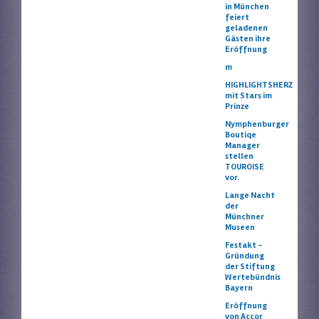
in München
feiert
geladenen
Gästen ihre
Eröffnung
m
HIGHLIGHTSHERZ
mit Stars im
Prinze
Nymphenburger
Boutiqe
Manager
stellen
TOUROISE
vor.
Lange Nacht
der
Münchner
Museen
Festakt –
Gründung
der Stiftung
Wertebündnis
Bayern
Eröffnung
von Accor