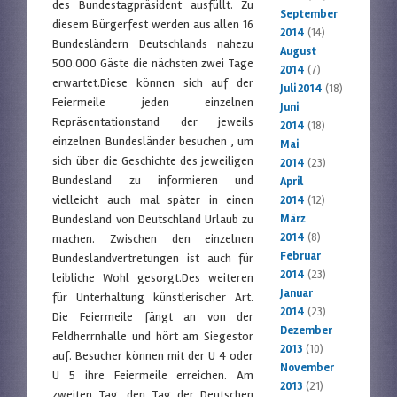
des Bundestagpräsident ausfüllt. Zu
September
diesem Bürgerfest werden aus allen 16
2014
(14)
Bundesländern Deutschlands nahezu
August
500.000 Gäste die nächsten zwei Tage
2014
(7)
erwartet.Diese können sich auf der
Juli 2014
(18)
Feiermeile jeden einzelnen
Juni
Repräsentationstand der jeweils
2014
(18)
einzelnen Bundesländer besuchen , um
Mai
sich über die Geschichte des jeweiligen
2014
(23)
Bundesland zu informieren und
April
vielleicht auch mal später in einen
2014
(12)
Bundesland von Deutschland Urlaub zu
März
2014
(8)
machen. Zwischen den einzelnen
Februar
Bundeslandvertretungen ist auch für
2014
(23)
leibliche Wohl gesorgt.Des weiteren
Januar
für Unterhaltung künstlerischer Art.
2014
(23)
Die Feiermeile fängt an von der
Dezember
Feldherrnhalle und hört am Siegestor
2013
(10)
auf. Besucher können mit der U 4 oder
November
U 5 ihre Feiermeile erreichen. Am
2013
(21)
zweiten Tag, den Tag der Deutschen