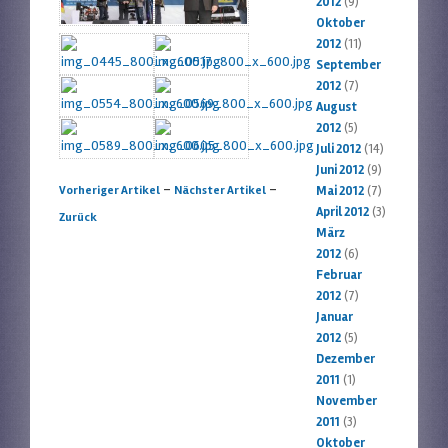
2012
(9)
Oktober
2012
(11)
September
2012
(7)
August
2012
(5)
Juli 2012
(14)
Juni 2012
(9)
Artikelnavigation
-
-
Vorheriger Artikel
Nächster Artikel
Mai 2012
(7)
April 2012
(3)
Zurück
März
2012
(6)
Februar
2012
(7)
Januar
2012
(5)
Dezember
2011
(1)
November
2011
(3)
Oktober