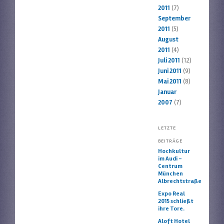
2011
(7)
September
2011
(5)
August
2011
(4)
Juli 2011
(12)
Juni 2011
(9)
Mai 2011
(8)
Januar
2007
(7)
LETZTE
BEITRÄGE
Hochkultur
im Audi –
Centrum
München
Albrechtstraße
Expo Real
2015 schließt
ihre Tore.
Aloft Hotel