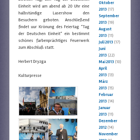
Oktober
Einheit wird am abend ab 20 Uhr eine
2013
(17)
halbstündige Lasershow den
September
Besuchern geboten. Anschließend
2013
(19)
findet uur Krönung des Feiertag “Tag
August
der Deutschen Einheit” ein bestimmt
2013
(11)
schönes farbenprächtiges Feuerwerk
Juli 2013
(17)
zum Abschluß statt.
Juni
2013
(22)
Herbert Dryzga
Mai 2013
(10)
April
2013
(13)
Kulturpresse
März
2013
(15)
Februar
2013
(14)
Januar
2013
(11)
Dezember
2012
(14)
November