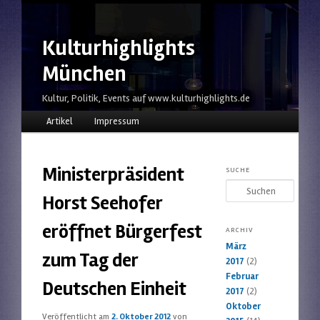
Kulturhighlights
München
Kultur, Politik, Events auf www.kulturhighlights.de
Hauptmenü
Zum Inhalt wechseln
Zum sekundären Inhalt wechseln
Artikel
Impressum
Ministerpräsident
SUCHE
Suchen
Horst Seehofer
eröffnet Bürgerfest
ARCHIV
März
zum Tag der
2017
(2)
Februar
Deutschen Einheit
2017
(2)
Oktober
Veröffentlicht am
2. Oktober 2012
von