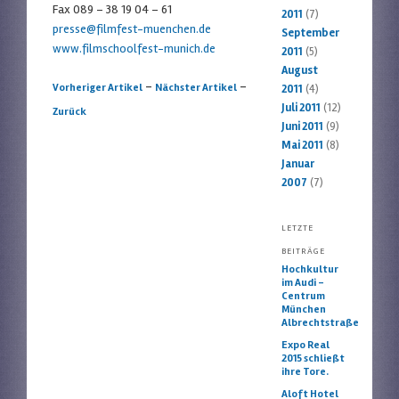
Fax 089 – 38 19 04 – 61
2011
(7)
presse@filmfest-muenchen.de
September
www.filmschoolfest-munich.de
2011
(5)
August
Artikelnavigation
-
-
Vorheriger Artikel
Nächster Artikel
2011
(4)
Juli 2011
(12)
Zurück
Juni 2011
(9)
Mai 2011
(8)
Januar
2007
(7)
LETZTE
BEITRÄGE
Hochkultur
im Audi –
Centrum
München
Albrechtstraße
Expo Real
2015 schließt
ihre Tore.
Aloft Hotel