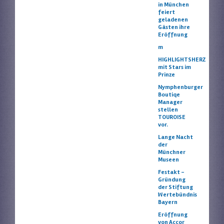
in München
feiert
geladenen
Gästen ihre
Eröffnung
m
HIGHLIGHTSHERZ
mit Stars im
Prinze
Nymphenburger
Boutiqe
Manager
stellen
TOUROISE
vor.
Lange Nacht
der
Münchner
Museen
Festakt –
Gründung
der Stiftung
Wertebündnis
Bayern
Eröffnung
von Accor