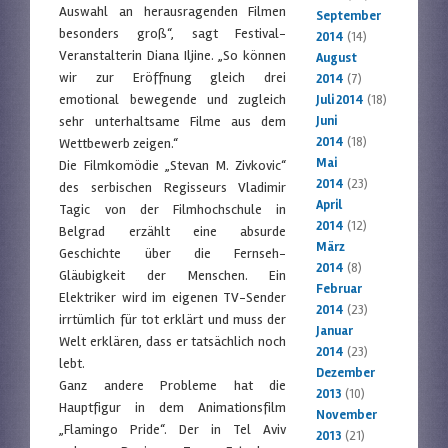
Auswahl an herausragenden Filmen
September
besonders groß“, sagt Festival-
2014
(14)
Veranstalterin Diana Iljine. „So können
August
wir zur Eröffnung gleich drei
2014
(7)
emotional bewegende und zugleich
Juli 2014
(18)
sehr unterhaltsame Filme aus dem
Juni
2014
(18)
Wettbewerb zeigen.“
Mai
Die Filmkomödie „Stevan M. Zivkovic“
2014
(23)
des serbischen Regisseurs Vladimir
April
Tagic von der Filmhochschule in
2014
(12)
Belgrad erzählt eine absurde
März
Geschichte über die Fernseh-
2014
(8)
Gläubigkeit der Menschen. Ein
Februar
Elektriker wird im eigenen TV-Sender
2014
(23)
irrtümlich für tot erklärt und muss der
Januar
Welt erklären, dass er tatsächlich noch
2014
(23)
lebt.
Dezember
Ganz andere Probleme hat die
2013
(10)
Hauptfigur in dem Animationsfilm
November
„Flamingo Pride“. Der in Tel Aviv
2013
(21)