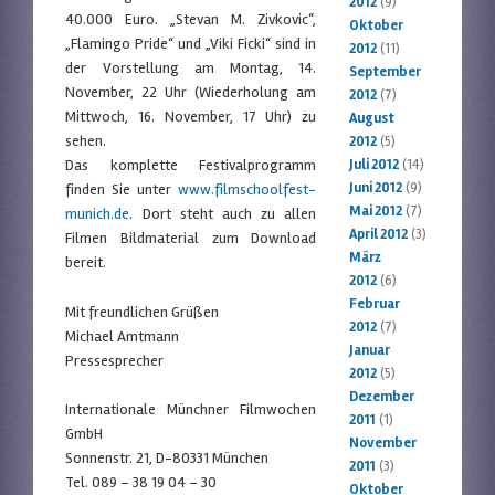
2012
(9)
40.000 Euro. „Stevan M. Zivkovic“,
Oktober
„Flamingo Pride“ und „Viki Ficki“ sind in
2012
(11)
der Vorstellung am Montag, 14.
September
November, 22 Uhr (Wiederholung am
2012
(7)
Mittwoch, 16. November, 17 Uhr) zu
August
sehen.
2012
(5)
Das komplette Festivalprogramm
Juli 2012
(14)
Juni 2012
(9)
finden Sie unter
www.filmschoolfest-
Mai 2012
(7)
munich.de
. Dort steht auch zu allen
April 2012
(3)
Filmen Bildmaterial zum Download
März
bereit.
2012
(6)
Februar
Mit freundlichen Grüßen
2012
(7)
Michael Amtmann
Januar
Pressesprecher
2012
(5)
Dezember
Internationale Münchner Filmwochen
2011
(1)
GmbH
November
Sonnenstr. 21, D-80331 München
2011
(3)
Tel. 089 – 38 19 04 – 30
Oktober