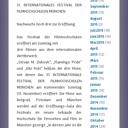
2015
(14)
31. INTERNATIONALES FESTIVAL DER
September
FILMHOCHSCHULEN MÜNCHEN
2015
(13)
August
Nachwuchs hoch drei zur Eröffnung
2015
(3)
Juli 2015
(18)
Juni 2015
(16)
Das Festival der Filmhochschulen
Mai 2015
(19)
eröffnet am Sonntag mit
April
drei Filmen aus dem internationalen
2015
(12)
Wettbewerb
März
„Stevan M. Zivkovic“, „Flamingo Pride“
2015
(10)
und „Viki Ficki“ heißen die drei Filme,
Februar
mit denen das 31. INTERNATIONALE
2015
(15)
FESTIVAL DER FILMHOCHSCHULEN
Januar
MÜNCHEN am kommenden Sonntag
2015
(14)
(13. November) eröffnet. Die Filme aus
Dezember
Belgrad, Potsdam und München
2014
(10)
werden auf der Eröffnungs-Gala des
November
Festivals im neuen Gebäude der
2014
(17)
Hochschule für Fernsehen und Film in
Oktober
München gezeigt. „In diesem Jahr ist die
2014
(24)