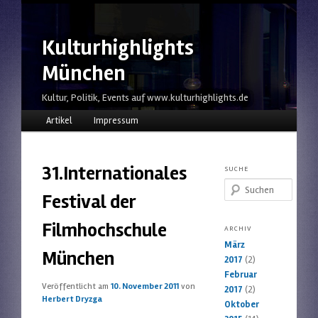
Kulturhighlights
München
Kultur, Politik, Events auf www.kulturhighlights.de
Hauptmenü
Zum Inhalt wechseln
Zum sekundären Inhalt wechseln
Artikel
Impressum
31.Internationales
SUCHE
Suchen
Festival der
Filmhochschule
ARCHIV
März
München
2017
(2)
Februar
Veröffentlicht am
10. November 2011
von
2017
(2)
Herbert Dryzga
Oktober