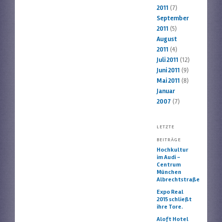
2011
(7)
September
2011
(5)
August
2011
(4)
Juli 2011
(12)
Juni 2011
(9)
Mai 2011
(8)
Januar
2007
(7)
LETZTE
BEITRÄGE
Hochkultur
im Audi –
Centrum
München
Albrechtstraße
Expo Real
2015 schließt
ihre Tore.
Aloft Hotel