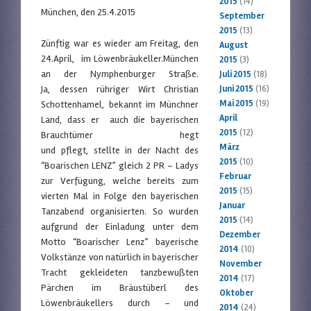
2015
(14)
München, den 25.4.2015
September
2015
(13)
Zünftig war es wieder am Freitag, den
August
24.April, im Löwenbräukeller.München
2015
(3)
an der Nymphenburger Straße.
Juli 2015
(18)
Ja, dessen rühriger Wirt Christian
Juni 2015
(16)
Mai 2015
(19)
Schottenhamel, bekannt im Münchner
April
Land, dass er auch die bayerischen
2015
(12)
Brauchtümer hegt
März
und pflegt, stellte in der Nacht des
2015
(10)
“Boarischen LENZ” gleich 2 PR – Ladys
Februar
zur Verfügung, welche bereits zum
2015
(15)
vierten Mal in Folge den bayerischen
Januar
Tanzabend organisierten. So wurden
2015
(14)
aufgrund der Einladung unter dem
Dezember
Motto “Boarischer Lenz” bayerische
2014
(10)
Volkstänze von natürlich in bayerischer
November
Tracht gekleideten tanzbewußten
2014
(17)
Pärchen im Bräustüberl des
Oktober
Löwenbräukellers durch – und
2014
(24)