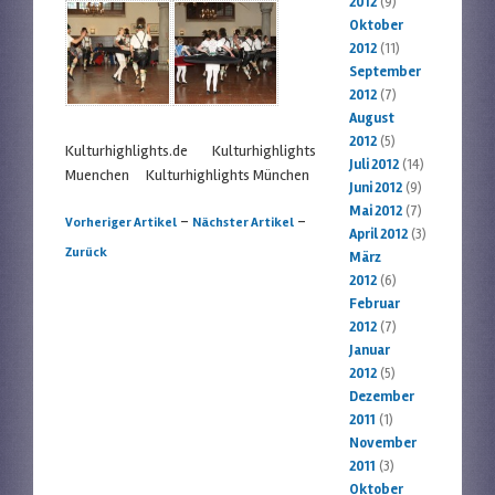
2012
(9)
Oktober
2012
(11)
September
2012
(7)
August
2012
(5)
Kulturhighlights.de Kulturhighlights
Juli 2012
(14)
Muenchen Kulturhighlights München
Juni 2012
(9)
Mai 2012
(7)
Artikelnavigation
-
-
Vorheriger Artikel
Nächster Artikel
April 2012
(3)
Zurück
März
2012
(6)
Februar
2012
(7)
Januar
2012
(5)
Dezember
2011
(1)
November
2011
(3)
Oktober