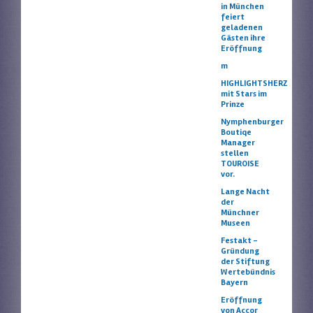
in München
feiert
geladenen
Gästen ihre
Eröffnung
m
HIGHLIGHTSHERZ
mit Stars im
Prinze
Nymphenburger
Boutiqe
Manager
stellen
TOUROISE
vor.
Lange Nacht
der
Münchner
Museen
Festakt –
Gründung
der Stiftung
Wertebündnis
Bayern
Eröffnung
von Accor