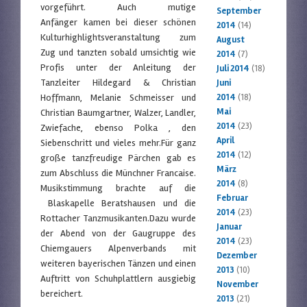
vorgeführt. Auch mutige
September
Anfänger kamen bei dieser schönen
2014
(14)
Kulturhighlightsveranstaltung zum
August
Zug und tanzten sobald umsichtig wie
2014
(7)
Profis unter der Anleitung der
Juli 2014
(18)
Tanzleiter Hildegard & Christian
Juni
Hoffmann, Melanie Schmeisser und
2014
(18)
Mai
Christian Baumgartner, Walzer, Landler,
2014
(23)
Zwiefache, ebenso Polka , den
April
Siebenschritt und vieles mehr.Für ganz
2014
(12)
große tanzfreudige Pärchen gab es
März
zum Abschluss die Münchner Francaise.
2014
(8)
Musikstimmung brachte auf die
Februar
Blaskapelle Beratshausen und die
2014
(23)
Rottacher Tanzmusikanten.Dazu wurde
Januar
der Abend von der Gaugruppe des
2014
(23)
Chiemgauers Alpenverbands mit
Dezember
weiteren bayerischen Tänzen und einen
2013
(10)
Auftritt von Schuhplattlern ausgiebig
November
bereichert.
2013
(21)