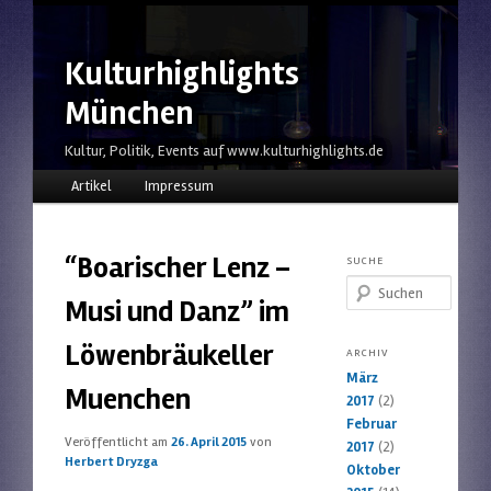
Kulturhighlights
München
Kultur, Politik, Events auf www.kulturhighlights.de
Hauptmenü
Zum Inhalt wechseln
Zum sekundären Inhalt wechseln
Artikel
Impressum
“Boarischer Lenz –
SUCHE
Suchen
Musi und Danz” im
Löwenbräukeller
ARCHIV
März
Muenchen
2017
(2)
Februar
Veröffentlicht am
26. April 2015
von
2017
(2)
Herbert Dryzga
Oktober