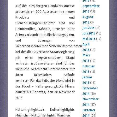
2015
(14)
Auf der diesjährigen Handwerksmesse
September
präsentieren 900 Aussteller ihre neuen
2015
(13)
August
Produkte und
2015
(3)
Dienstleistungen.Darunter sind von
Juli 2015
(18)
Heimtextilien, Möbeln, Fenster aller
Juni 2015
(16)
Arten verbunden mit Einrichtungsideen,
Mai 2015
(19)
und Lösungen von
April
Sicherheitsproblemen.Sicherheitsproblemen
2015
(12)
bei der die Bayerische Staatsregierung
März
mit einen repräsentativen Stand
2015
(10)
vertreten ist.Desweiteren sind für das
Februar
weibliche Geschlecht Unternehmer mit
2015
(15)
ihren Accessoires -Stände
Januar
vertreten.Für das leibliche Wohl wird in
2015
(14)
der Food – Halle gesorgt..Die Messe
Dezember
dauert bis Sonntag, den 30.November
2014
(10)
2014
November
2014
(17)
Kulturhighlights.de Kulturhighlights
Oktober
Muenchen Kulturhighlights München
2014
(24)