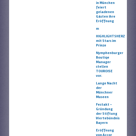
in München
feiert
geladenen
Gästen ihre
Eröffnung
m
HIGHLIGHTSHERZ
mit Stars im
Prinze
Nymphenburger
Boutiqe
Manager
stellen
TOUROISE
vor.
Lange Nacht
der
Münchner
Museen
Festakt –
Gründung
der Stiftung
Wertebündnis
Bayern
Eröffnung
von Accor