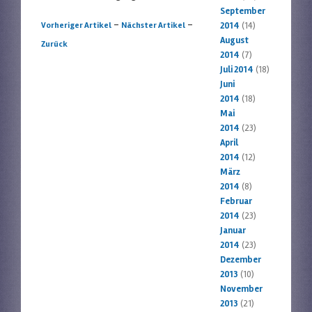
September
Artikelnavigation
-
-
Vorheriger Artikel
Nächster Artikel
2014
(14)
August
Zurück
2014
(7)
Juli 2014
(18)
Juni
2014
(18)
Mai
2014
(23)
April
2014
(12)
März
2014
(8)
Februar
2014
(23)
Januar
2014
(23)
Dezember
2013
(10)
November
2013
(21)