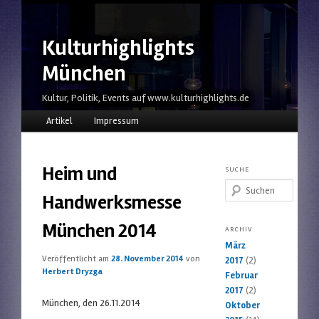
Kulturhighlights
München
Kultur, Politik, Events auf www.kulturhighlights.de
Hauptmenü
Zum Inhalt wechseln
Zum sekundären Inhalt wechseln
Artikel
Impressum
Heim und
SUCHE
Suchen
Handwerksmesse
München 2014
ARCHIV
März
Veröffentlicht am
28. November 2014
von
2017
(2)
Herbert Dryzga
Februar
2017
(2)
München, den 26.11.2014
Oktober