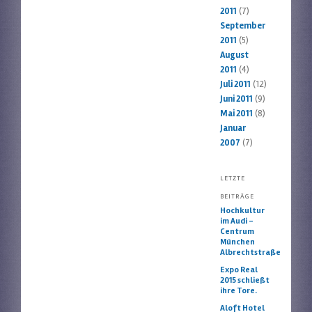
2011
(7)
September
2011
(5)
August
2011
(4)
Juli 2011
(12)
Juni 2011
(9)
Mai 2011
(8)
Januar
2007
(7)
LETZTE
BEITRÄGE
Hochkultur
im Audi –
Centrum
München
Albrechtstraße
Expo Real
2015 schließt
ihre Tore.
Aloft Hotel