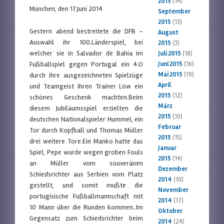
2015
(14)
München, den 17.Juni 2014
September
2015
(13)
Gestern abend bestreitete die DFB –
August
Auswahl ihr 100.Länderspiel, bei
2015
(3)
welcher sie in Salvador de Bahia im
Juli 2015
(18)
Fußballspiel gegen Portugal ein 4:O
Juni 2015
(16)
Mai 2015
(19)
durch ihre ausgezeichneten Spielzüge
April
und Teamgeist ihren Trainer Löw ein
2015
(12)
schönes Geschenk machten.Beim
März
diesem Jubiläumsspiel erzielten die
2015
(10)
deutschen Nationalspieler Hummel, ein
Februar
Tor durch Kopfball und Thomas Müller
2015
(15)
drei weitere Tore.Ein Manko hatte das
Januar
Spiel, Pepe wurde wegen groben Fouls
2015
(14)
an Müller vom souveränen
Dezember
Schiedsrichter aus Serbien vom Platz
2014
(10)
gestellt, und somit mußte die
November
portugisische Fußballmannschaft mit
2014
(17)
10 Mann über die Runden kommen..Im
Oktober
Gegensatz zum Schiedsrichter beim
2014
(24)