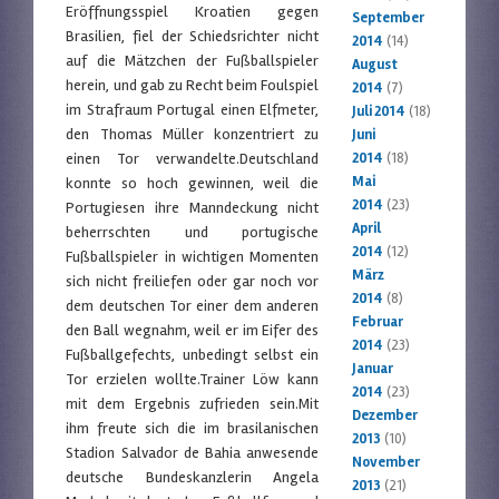
Eröffnungsspiel Kroatien gegen
September
Brasilien, fiel der Schiedsrichter nicht
2014
(14)
auf die Mätzchen der Fußballspieler
August
herein, und gab zu Recht beim Foulspiel
2014
(7)
im Strafraum Portugal einen Elfmeter,
Juli 2014
(18)
den Thomas Müller konzentriert zu
Juni
einen Tor verwandelte.Deutschland
2014
(18)
Mai
konnte so hoch gewinnen, weil die
2014
(23)
Portugiesen ihre Manndeckung nicht
April
beherrschten und portugische
2014
(12)
Fußballspieler in wichtigen Momenten
März
sich nicht freiliefen oder gar noch vor
2014
(8)
dem deutschen Tor einer dem anderen
Februar
den Ball wegnahm, weil er im Eifer des
2014
(23)
Fußballgefechts, unbedingt selbst ein
Januar
Tor erzielen wollte.Trainer Löw kann
2014
(23)
mit dem Ergebnis zufrieden sein.Mit
Dezember
ihm freute sich die im brasilanischen
2013
(10)
Stadion Salvador de Bahia anwesende
November
deutsche Bundeskanzlerin Angela
2013
(21)