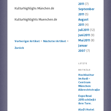
2011
(7)
Kulturhighlighs München.de
September
2011
(5)
Kulturhighlights Muenchen.de
August
2011
(4)
Juli 2011
(12)
Juni 2011
(9)
Mai 2011
(8)
Artikelnavigation
-
-
Vorheriger Artikel
Nächster Artikel
Januar
Zurück
2007
(7)
LETZTE
BEITRÄGE
Hochkultur
im Audi –
Centrum
München
Albrechtstraße
Expo Real
2015 schließt
ihre Tore.
Aloft Hotel