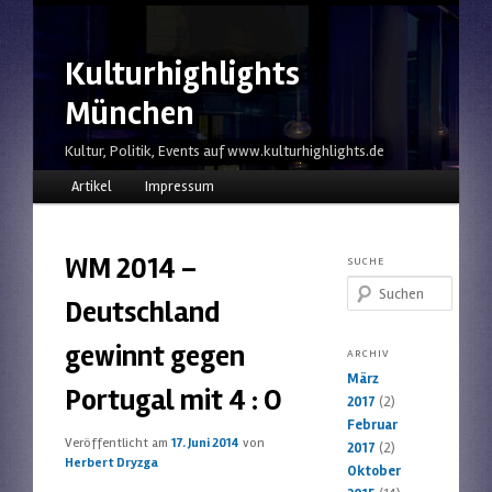
Kulturhighlights
München
Kultur, Politik, Events auf www.kulturhighlights.de
Hauptmenü
Zum Inhalt wechseln
Zum sekundären Inhalt wechseln
Artikel
Impressum
WM 2014 –
SUCHE
Suchen
Deutschland
gewinnt gegen
ARCHIV
März
Portugal mit 4 : O
2017
(2)
Februar
Veröffentlicht am
17. Juni 2014
von
2017
(2)
Herbert Dryzga
Oktober