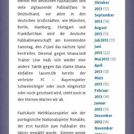
Merkel mit deutschen Fußballfans und
Oktober
viele zigtausende Fußballfans in
2013
(17)
Deutschland, vor allen in den
September
deutschen Großstädten, wie München,
2013
(19)
Berlin, Hamburg, Stuttgart und
August
Frankfurt.Nun wird die deutsche
2013
(11)
Fußballmannschaft am kommenden
Juli 2013
(17)
Samstag, den 21.Juni das nächste Spiel
Juni
2013
(22)
bestreiten. Diesmal gegen Ghana.Und
Mai 2013
(10)
Trainer Löw muß sich wieder eine
April
andere Taktik gegen das starke Ghana
2013
(13)
einfallen lassen.Ob bereits der
März
verletzte FC – Bayernspieler
2013
(15)
Schweinsteiger oder noch eingesetzt
Februar
oder noch geschont wird, steht noch in
2013
(14)
den Sternen.Warten wir ab.
Januar
2013
(11)
Fazit:Auch Weltklassespieler wie der
Dezember
portugisische Nationalspieler Ronaldo,
2012
(14)
der erst kürzlich zum Fußballer des
November
Jahres gewählt wurde, können wenig