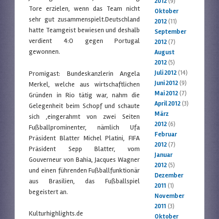
2012
(9)
Tore erzielen, wenn das Team nicht
Oktober
sehr gut zusammenspielt.Deutschland
2012
(11)
hatte Teamgeist bewiesen und deshalb
September
verdient 4:O gegen Portugal
2012
(7)
gewonnen.
August
2012
(5)
Juli 2012
(14)
Promigast: Bundeskanzlerin Angela
Juni 2012
(9)
Merkel, welche aus wirtschaftlichen
Mai 2012
(7)
Gründen in Rio tätig war, nahm die
April 2012
(3)
Gelegenheit beim Schopf und schaute
März
sich ,eingerahmt von zwei Seiten
2012
(6)
Fußballprominenter, nämlich Ufa
Februar
Präsident Blatter Michel Platini, FIFA
2012
(7)
Präsident Sepp Blatter, vom
Januar
Gouverneur von Bahia, Jacques Wagner
2012
(5)
und einen führenden Fußballfunktionär
Dezember
aus Brasilien, das Fußballspiel
2011
(1)
begeistert an.
November
2011
(3)
Kulturhighlights.de
Oktober