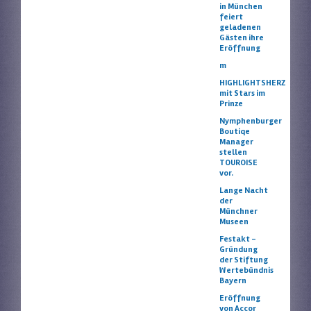
in München
feiert
geladenen
Gästen ihre
Eröffnung
m
HIGHLIGHTSHERZ
mit Stars im
Prinze
Nymphenburger
Boutiqe
Manager
stellen
TOUROISE
vor.
Lange Nacht
der
Münchner
Museen
Festakt –
Gründung
der Stiftung
Wertebündnis
Bayern
Eröffnung
von Accor