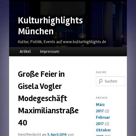
Kulturhighlights
München
Kultur, Politik, Events auf www.kulturhighlights.de
Hauptmenü
Zum Inhalt wechseln
Zum sekundären Inhalt wechseln
Artikel
Impressum
Große Feier in
SUCHE
Suchen
Gisela Vogler
Modegeschäft
ARCHIV
März
Maximilianstraße
2017
(2)
Februar
40
2017
(2)
Oktober
Veröffentlicht am
5. April 2014
von