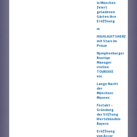
in München
feiert
geladenen
Gästen ihre
Eröffnung
m
HIGHLIGHTSHERZ
mit Stars im
Prinze
Nymphenburger
Boutiqe
Manager
stellen
TOUROISE
vor.
Lange Nacht
der
Münchner
Museen
Festakt –
Gründung
der Stiftung
Wertebündnis
Bayern
Eröffnung
von Accor