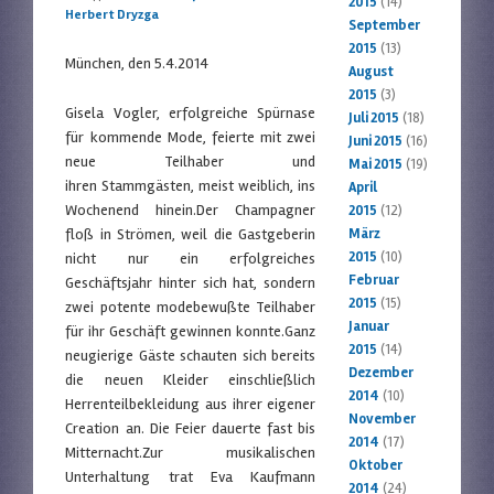
2015
(14)
Herbert Dryzga
September
2015
(13)
München, den 5.4.2014
August
2015
(3)
Gisela Vogler, erfolgreiche Spürnase
Juli 2015
(18)
für kommende Mode, feierte mit zwei
Juni 2015
(16)
neue Teilhaber und
Mai 2015
(19)
ihren Stammgästen, meist weiblich, ins
April
Wochenend hinein.Der Champagner
2015
(12)
floß in Strömen, weil die Gastgeberin
März
2015
(10)
nicht nur ein erfolgreiches
Februar
Geschäftsjahr hinter sich hat, sondern
2015
(15)
zwei potente modebewußte Teilhaber
Januar
für ihr Geschäft gewinnen konnte.Ganz
2015
(14)
neugierige Gäste schauten sich bereits
Dezember
die neuen Kleider einschließlich
2014
(10)
Herrenteilbekleidung aus ihrer eigener
November
Creation an. Die Feier dauerte fast bis
2014
(17)
Mitternacht.Zur musikalischen
Oktober
Unterhaltung trat Eva Kaufmann
2014
(24)