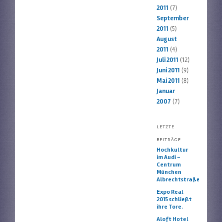
2011
(7)
September
2011
(5)
August
2011
(4)
Juli 2011
(12)
Juni 2011
(9)
Mai 2011
(8)
Januar
2007
(7)
LETZTE
BEITRÄGE
Hochkultur
im Audi –
Centrum
München
Albrechtstraße
Expo Real
2015 schließt
ihre Tore.
Aloft Hotel