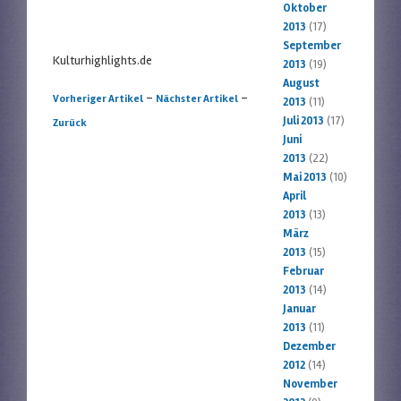
Oktober
2013
(17)
September
Kulturhighlights.de
2013
(19)
August
Artikelnavigation
-
-
Vorheriger Artikel
Nächster Artikel
2013
(11)
Juli 2013
(17)
Zurück
Juni
2013
(22)
Mai 2013
(10)
April
2013
(13)
März
2013
(15)
Februar
2013
(14)
Januar
2013
(11)
Dezember
2012
(14)
November