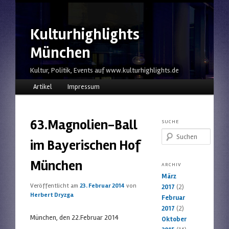
Kulturhighlights
München
Kultur, Politik, Events auf www.kulturhighlights.de
Hauptmenü
Zum Inhalt wechseln
Zum sekundären Inhalt wechseln
Artikel
Impressum
63.Magnolien-Ball
SUCHE
Suchen
im Bayerischen Hof
München
ARCHIV
März
Veröffentlicht am
23. Februar 2014
von
2017
(2)
Herbert Dryzga
Februar
2017
(2)
München, den 22.Februar 2014
Oktober