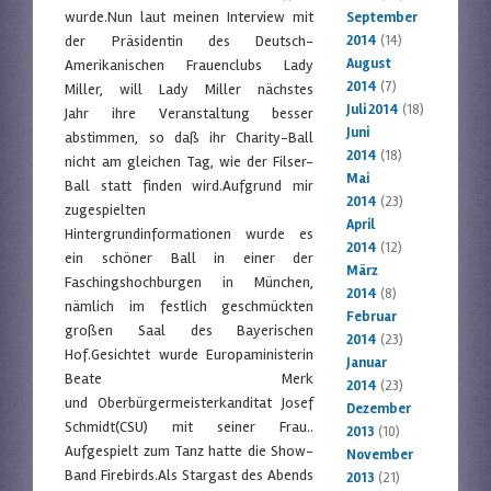
wurde.Nun laut meinen Interview mit
September
der Präsidentin des Deutsch-
2014
(14)
August
Amerikanischen Frauenclubs Lady
2014
(7)
Miller, will Lady Miller nächstes
Juli 2014
(18)
Jahr ihre Veranstaltung besser
Juni
abstimmen, so daß ihr Charity-Ball
2014
(18)
nicht am gleichen Tag, wie der Filser-
Mai
Ball statt finden wird.Aufgrund mir
2014
(23)
zugespielten
April
Hintergrundinformationen wurde es
2014
(12)
ein schöner Ball in einer der
März
Faschingshochburgen in München,
2014
(8)
nämlich im festlich geschmückten
Februar
großen Saal des Bayerischen
2014
(23)
Hof.Gesichtet wurde Europaministerin
Januar
Beate Merk
2014
(23)
und Oberbürgermeisterkanditat Josef
Dezember
Schmidt(CSU) mit seiner Frau..
2013
(10)
Aufgespielt zum Tanz hatte die Show-
November
Band Firebirds.Als Stargast des Abends
2013
(21)