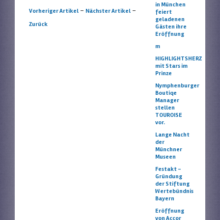
in München
Artikelnavigation
-
-
Vorheriger Artikel
Nächster Artikel
feiert
geladenen
Zurück
Gästen ihre
Eröffnung
m
HIGHLIGHTSHERZ
mit Stars im
Prinze
Nymphenburger
Boutiqe
Manager
stellen
TOUROISE
vor.
Lange Nacht
der
Münchner
Museen
Festakt –
Gründung
der Stiftung
Wertebündnis
Bayern
Eröffnung
von Accor