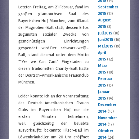
2015
(14)
Letzten Freitag, am 21.Februar, fand im
September
großen glamourösen Saal des
2015
(13)
August
Bayerischen Hof München, zum 63.mal
2015
(3)
der Magnolien-Ball statt, dessen Erlös
Juli 2015
(18)
zugunsten sozialer Zwecke von
Juni 2015
(16)
gemeinützigen Einrichtungen
Mai 2015
(19)
gespendet wird.Der schwarz-weiß-
April
Ball, stand diesmal unter dem Motto
2015
(12)
“”Yes we Can Cant” Eingeladen zu
März
diesen tradionellen Charity-Ball hatte
2015
(10)
der Deutsch-Amerikanische Frauenclub
Februar
München.
2015
(15)
Januar
Leider konnte ich an der Veranstaltung
2015
(14)
des Deutsch-Amerikanischen Frauen
Dezember
Clubs im Bayerischen Hof nur die
2014
(10)
ersten Minuten teilnehmen,
November
weil gleichzeitig der beliebte
2014
(17)
ausverkaufte bekannte Filser-Ball im
Oktober
Löwenbräukeller um 20 Uhr eröffnet
2014
(24)