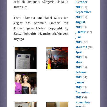
trat die bekannte Sängerin Linda Jo
Oktober
Rizza auf.
2013
(17)
September
2013
(19)
Fazit: Glamour und dabei Gutes tun
August
ergibt das optimale Erlebnis mit
2013
(11)
Erinnerungswert.Fotos copyright by
Juli 2013
(17)
Kulturhighlights Muenchen.de/Herbert
Juni
Dryzga
2013
(22)
Mai 2013
(10)
April
2013
(13)
März
2013
(15)
Februar
2013
(14)
Januar
2013
(11)
Dezember
2012
(14)
November