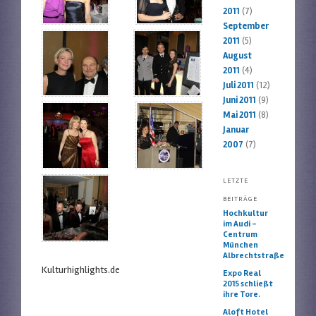
2011
(7)
September
2011
(5)
August
2011
(4)
Juli 2011
(12)
Juni 2011
(9)
Mai 2011
(8)
Januar
2007
(7)
LETZTE
BEITRÄGE
Hochkultur
im Audi –
Centrum
München
Albrechtstraße
Kulturhighlights.de
Expo Real
2015 schließt
ihre Tore.
Aloft Hotel