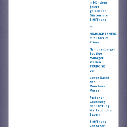
in München
feiert
geladenen
Gästen ihre
Eröffnung
m
HIGHLIGHTSHERZ
mit Stars im
Prinze
Nymphenburger
Boutiqe
Manager
stellen
TOUROISE
vor.
Lange Nacht
der
Münchner
Museen
Festakt –
Gründung
der Stiftung
Wertebündnis
Bayern
Eröffnung
von Accor