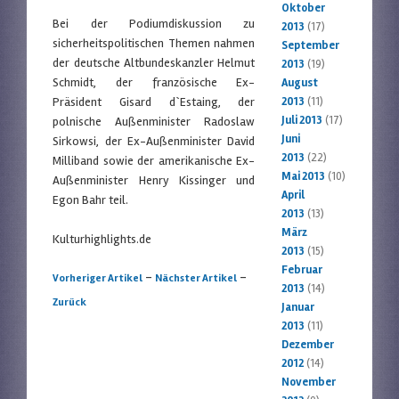
Oktober
Bei der Podiumdiskussion zu
2013
(17)
sicherheitspolitischen Themen nahmen
September
der deutsche Altbundeskanzler Helmut
2013
(19)
Schmidt, der französische Ex-
August
Präsident Gisard d`Estaing, der
2013
(11)
Juli 2013
(17)
polnische Außenminister Radoslaw
Juni
Sirkowsi, der Ex-Außenminister David
2013
(22)
Milliband sowie der amerikanische Ex-
Mai 2013
(10)
Außenminister Henry Kissinger und
April
Egon Bahr teil.
2013
(13)
März
Kulturhighlights.de
2013
(15)
Februar
Artikelnavigation
-
-
Vorheriger Artikel
Nächster Artikel
2013
(14)
Zurück
Januar
2013
(11)
Dezember
2012
(14)
November