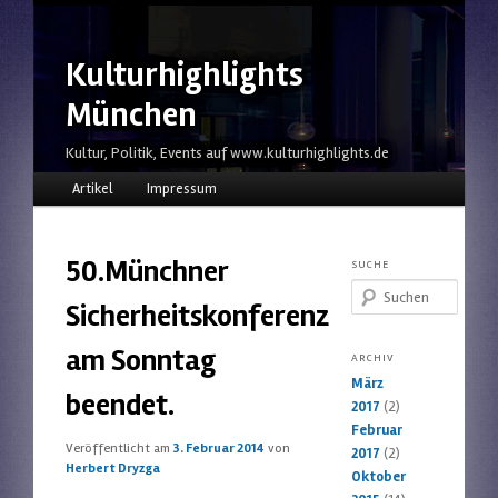
Kulturhighlights
München
Kultur, Politik, Events auf www.kulturhighlights.de
Hauptmenü
Zum Inhalt wechseln
Zum sekundären Inhalt wechseln
Artikel
Impressum
50.Münchner
SUCHE
Suchen
Sicherheitskonferenz
am Sonntag
ARCHIV
März
beendet.
2017
(2)
Februar
Veröffentlicht am
3. Februar 2014
von
2017
(2)
Herbert Dryzga
Oktober