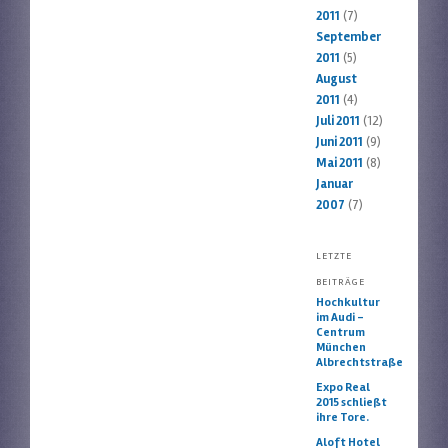
2011
(7)
September
2011
(5)
August
2011
(4)
Juli 2011
(12)
Juni 2011
(9)
Mai 2011
(8)
Januar
2007
(7)
LETZTE
BEITRÄGE
Hochkultur
im Audi –
Centrum
München
Albrechtstraße
Expo Real
2015 schließt
ihre Tore.
Aloft Hotel