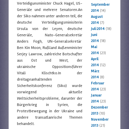
Verteidigunsminister Chuck Hagel, US-
September
Generäle und mehrere Senatoren.An
2014
(14)
der Siko nahmen unter anderen teil, die
August
deutsche Verteidigungsminisiterin
2014
(7)
Ursula von der Leyen, deutsche
Juli 2014
(18)
Generäle, Nato-Generalsekretär
Juni
2014
(18)
Anders Fogh, UN-Generalsekretär
Mai
Ben Kin Moon, Rußland Außenminister
2014
(23)
Serjey Lawrow, zahlreiche Botschafter
April
aus Ost und West, der
2014
(12)
ukrainische Oppositionsführer
März
Vitali Klischtko.In der
2014
(8)
dreitageanhaltenden
Februar
Sicherheitskonferenz (Siko) wurde
2014
(23)
vorwiegend aktuelle
Januar
Weltsicherheitsprobleme, darunter der
2014
(23)
Bürgerkrieg in Syrien, die
Dezember
Protestbewegung in der Ukraine und
2013
(10)
andere transatlanrische Themen
November
behandelt.
2013
(21)