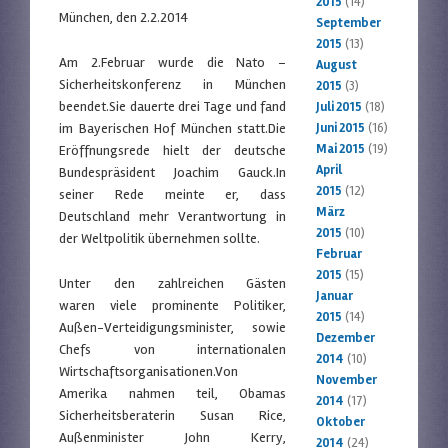
2015
(14)
München, den 2.2.2014
September
2015
(13)
Am 2.Februar wurde die Nato –
August
Sicherheitskonferenz in München
2015
(3)
beendet.Sie dauerte drei Tage und fand
Juli 2015
(18)
im Bayerischen Hof München statt.Die
Juni 2015
(16)
Mai 2015
(19)
Eröffnungsrede hielt der deutsche
April
Bundespräsident Joachim Gauck.In
2015
(12)
seiner Rede meinte er, dass
März
Deutschland mehr Verantwortung in
2015
(10)
der Weltpolitik übernehmen sollte.
Februar
2015
(15)
Unter den zahlreichen Gästen
Januar
waren viele prominente Politiker,
2015
(14)
Außen-Verteidigungsminister, sowie
Dezember
Chefs von internationalen
2014
(10)
Wirtschaftsorganisationen.Von
November
Amerika nahmen teil, Obamas
2014
(17)
Sicherheitsberaterin Susan Rice,
Oktober
Außenminister John Kerry,
2014
(24)