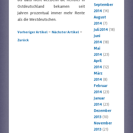
September
Ostdeutschland bekamen seit
2014
(14)
Jahren prozentual immer mehr Rente
August
als die Westdeutschen.
2014
(7)
Juli 2014
(18)
Artikelnavigation
-
-
Vorheriger Artikel
Nächster Artikel
Juni
Zurück
2014
(18)
Mai
2014
(23)
April
2014
(12)
März
2014
(8)
Februar
2014
(23)
Januar
2014
(23)
Dezember
2013
(10)
November
2013
(21)