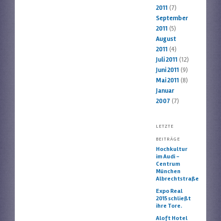
2011
(7)
September
2011
(5)
August
2011
(4)
Juli 2011
(12)
Juni 2011
(9)
Mai 2011
(8)
Januar
2007
(7)
LETZTE
BEITRÄGE
Hochkultur
im Audi –
Centrum
München
Albrechtstraße
Expo Real
2015 schließt
ihre Tore.
Aloft Hotel