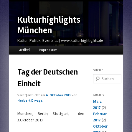
Kulturhighlights
München
Kultur, Politik, Events auf www.kulturhighlights.de
Hauptmenü
Zum Inhalt wechseln
Zum sekundären Inhalt wechseln
Artikel
Impressum
Tag der Deutschen
SUCHE
Suchen
Einheit
Veröffentlicht am
6. Oktober 2013
von
ARCHIV
Herbert Dryzga
März
2017
(2)
München, Berlin, Stuttgart, den
Februar
3.Oktober 2013
2017
(2)
Oktober