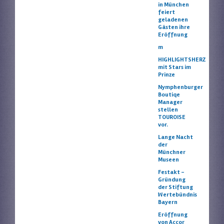
in München
feiert
geladenen
Gästen ihre
Eröffnung
m
HIGHLIGHTSHERZ
mit Stars im
Prinze
Nymphenburger
Boutiqe
Manager
stellen
TOUROISE
vor.
Lange Nacht
der
Münchner
Museen
Festakt –
Gründung
der Stiftung
Wertebündnis
Bayern
Eröffnung
von Accor