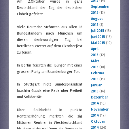
2015
(14)
Am 2.Oktober wurde in ganz
September
Deutschland der Tag der deutschen
2015
(13)
Einheit gefeiert.
August
2015
(3)
Viele Deutsche strömten aus allen 16
Juli 2015
(18)
Bundesländern nach München um
Juni 2015
(16)
diesen denkwürdigen Tag bei
Mai 2015
(19)
herrlichen Wetter auf dem Oktoberfest
April
zu feiern.
2015
(12)
März
In Berlin feierten die Bürger mit einer
2015
(10)
grossen Party am Brandenburger Tor.
Februar
2015
(15)
In Stuttgart hielt Bundespräsident
Januar
Joachim Gauck eine Rede über Freiheit
2015
(14)
und Solidarität.
Dezember
2014
(10)
November
Über Solidarität in punkto
2014
(17)
Rentenerhöhung merkten die zig
Oktober
Millonen Rentner in Westdeutschland
2014
(24)
bis dato nicht viel.Denn die Rentner in