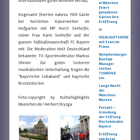
internationalen guten Ansehen verhalf.
in München
feiert
geladenen
Insgesamt feierten nahezu 1100 Gäste
Gästen ihre
bei herrlichen Kaiserwetter im
Eröffnung
Hofgarten mit MP Horst Seehofer,
m
seiner Frau Karin Seehofer und der
HIGHLIGHTSHERZ
ganzen Fußballmannschaft FC Bayern
mit Stars im
Prinze
mit. Die Moderation hielt Deutschland
Nymphenburger
bekannter TV-Sportmoderator Markus
Boutiqe
Ohrner. Zur guten lockeren
Manager
stellen
musikalischen Unterhaltung trugen die
TOUROISE
“Bayerische Cubaband” und bayrische
vor.
Brotzeiten bei.
Lange Nacht
der
Münchner
Foto:copyright by Kulturhighlights
Museen
Muenchen.de/ Herbert Dryzga
Festakt –
Gründung
der Stiftung
Wertebündnis
Bayern
Eröffnung
von Accor