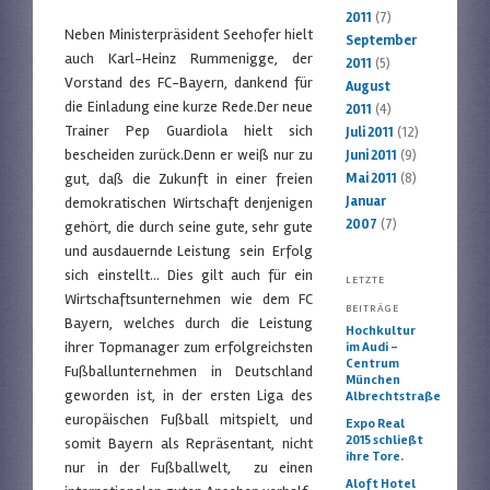
2011
(7)
Neben Ministerpräsident Seehofer hielt
September
auch Karl-Heinz Rummenigge, der
2011
(5)
Vorstand des FC-Bayern, dankend für
August
die Einladung eine kurze Rede.Der neue
2011
(4)
Trainer Pep Guardiola hielt sich
Juli 2011
(12)
bescheiden zurück.Denn er weiß nur zu
Juni 2011
(9)
gut, daß die Zukunft in einer freien
Mai 2011
(8)
Januar
demokratischen Wirtschaft denjenigen
2007
(7)
gehört, die durch seine gute, sehr gute
und ausdauernde Leistung sein Erfolg
sich einstellt… Dies gilt auch für ein
LETZTE
Wirtschaftsunternehmen wie dem FC
BEITRÄGE
Bayern, welches durch die Leistung
Hochkultur
ihrer Topmanager zum erfolgreichsten
im Audi –
Centrum
Fußballunternehmen in Deutschland
München
geworden ist, in der ersten Liga des
Albrechtstraße
europäischen Fußball mitspielt, und
Expo Real
2015 schließt
somit Bayern als Repräsentant, nicht
ihre Tore.
nur in der Fußballwelt, zu einen
Aloft Hotel