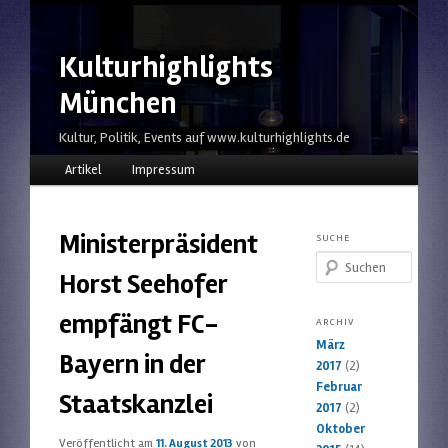
Kulturhighlights
München
Kultur, Politik, Events auf www.kulturhighlights.de
Hauptmenü
Zum Inhalt wechseln
Zum sekundären Inhalt wechseln
Artikel
Impressum
Ministerpräsident
SUCHE
Suchen
Horst Seehofer
empfängt FC-
ARCHIV
März
Bayern in der
2017
(2)
Februar
Staatskanzlei
2017
(2)
Oktober
Veröffentlicht am
11. August 2013
von