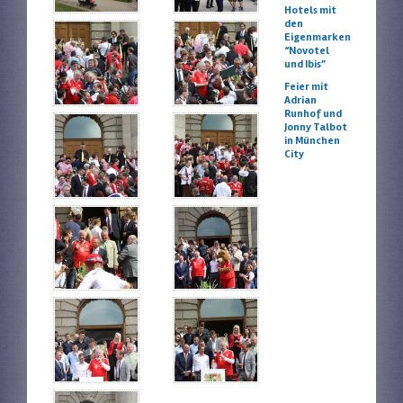
Hotels mit
den
Eigenmarken
“Novotel
und Ibis”
Feier mit
Adrian
Runhof und
Jonny Talbot
in München
City