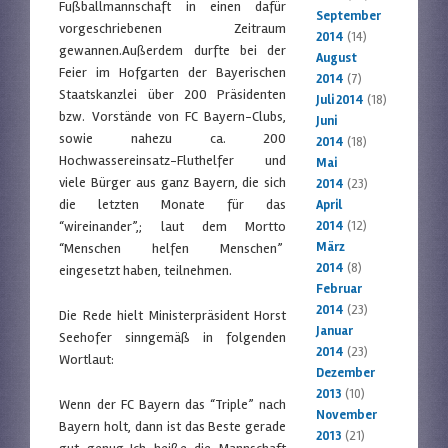
Fußballmannschaft in einen dafür
September
vorgeschriebenen Zeitraum
2014
(14)
gewannen.Außerdem durfte bei der
August
Feier im Hofgarten der Bayerischen
2014
(7)
Staatskanzlei über 200 Präsidenten
Juli 2014
(18)
bzw. Vorstände von FC Bayern-Clubs,
Juni
sowie nahezu ca. 200
2014
(18)
Hochwassereinsatz-Fluthelfer und
Mai
viele Bürger aus ganz Bayern, die sich
2014
(23)
die letzten Monate für das
April
“wireinander”,; laut dem Mortto
2014
(12)
März
“Menschen helfen Menschen”
2014
(8)
eingesetzt haben, teilnehmen.
Februar
2014
(23)
Die Rede hielt Ministerpräsident Horst
Januar
Seehofer sinngemäß in folgenden
2014
(23)
Wortlaut:
Dezember
2013
(10)
Wenn der FC Bayern das “Triple” nach
November
Bayern holt, dann ist das Beste gerade
2013
(21)