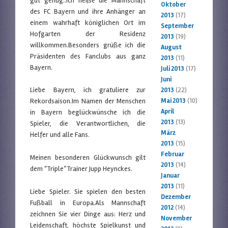
gut genug..Ich heiße die Mannschaft
Oktober
des FC Bayern und ihre Anhänger an
2013
(17)
einem wahrhaft königlichen Ort im
September
Hofgarten der Residenz
2013
(19)
willkommen.Besonders grüße ich die
August
Präsidenten des Fanclubs aus ganz
2013
(11)
Bayern.
Juli 2013
(17)
Juni
Liebe Bayern, ich gratuliere zur
2013
(22)
Rekordsaison.Im Namen der Menschen
Mai 2013
(10)
April
in Bayern beglückwünsche ich die
2013
(13)
Spieler, die Verantwortlichen, die
März
Helfer und alle Fans.
2013
(15)
Februar
Meinen besonderen Glückwunsch gilt
2013
(14)
dem “Triple”Trainer Jupp Heynckes.
Januar
2013
(11)
Liebe Spieler. Sie spielen den besten
Dezember
Fußball in Europa.Als Mannschaft
2012
(14)
zeichnen Sie vier Dinge aus: Herz und
November
Leidenschaft, höchste Spielkunst und