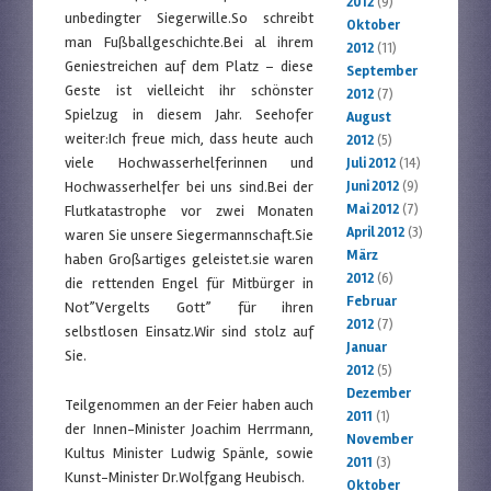
2012
(9)
unbedingter Siegerwille.So schreibt
Oktober
man Fußballgeschichte.Bei al ihrem
2012
(11)
Geniestreichen auf dem Platz – diese
September
Geste ist vielleicht ihr schönster
2012
(7)
Spielzug in diesem Jahr. Seehofer
August
weiter:Ich freue mich, dass heute auch
2012
(5)
viele Hochwasserhelferinnen und
Juli 2012
(14)
Hochwasserhelfer bei uns sind.Bei der
Juni 2012
(9)
Mai 2012
(7)
Flutkatastrophe vor zwei Monaten
April 2012
(3)
waren Sie unsere Siegermannschaft.Sie
März
haben Großartiges geleistet.sie waren
2012
(6)
die rettenden Engel für Mitbürger in
Februar
Not”Vergelts Gott” für ihren
2012
(7)
selbstlosen Einsatz.Wir sind stolz auf
Januar
Sie.
2012
(5)
Dezember
Teilgenommen an der Feier haben auch
2011
(1)
der Innen-Minister Joachim Herrmann,
November
Kultus Minister Ludwig Spänle, sowie
2011
(3)
Kunst-Minister Dr.Wolfgang Heubisch.
Oktober