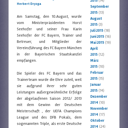
2015
(14)
Herbert Dryzga
September
2015
(13)
Am Samstag, den 10.August, wurde
August
vom Ministerpräsidenten Horst
2015
(3)
Seehofer und seiner Frau Karin
Juli 2015
(18)
Seehofer der FC Bayern, Trainer und
Juni 2015
(16)
Betreuer, und Mitglieder der
Mai 2015
(19)
Vereinsführung des FC Bayern München
April
in der Bayerischen Staatskanzlei
2015
(12)
empfangen.
März
2015
(10)
Februar
Die Spieler des FC Bayern und das
2015
(15)
Trainerteam wurde die Ehre zuteil, weil
Januar
sie aufgrund ihrer sehr guten
2015
(14)
Leistungen außergewöhnliche Erfolge
Dezember
der abgelaufenen Saison 2012/ 2013
2014
(10)
mit dem Gewinn der Deutschen
November
Meisterschaft , der UEFA Champions
2014
(17)
League und des DFB Pokals, dem
Oktober
sogenannten Triple, als erste Deutsche
2014
(24)