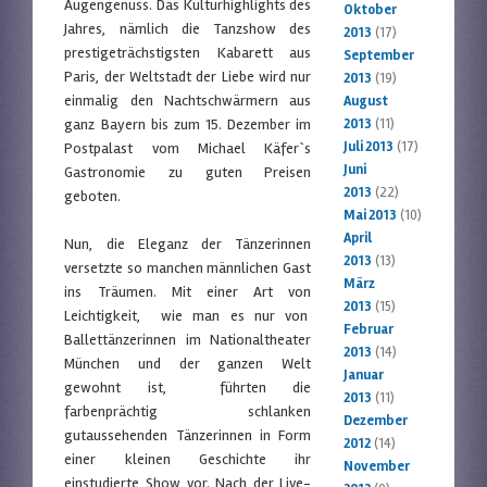
Augengenuss. Das Kulturhighlights des
Oktober
Jahres, nämlich die Tanzshow des
2013
(17)
prestigeträchstigsten Kabarett aus
September
Paris, der Weltstadt der Liebe wird nur
2013
(19)
einmalig den Nachtschwärmern aus
August
ganz Bayern bis zum 15. Dezember im
2013
(11)
Juli 2013
(17)
Postpalast vom Michael Käfer`s
Juni
Gastronomie zu guten Preisen
2013
(22)
geboten.
Mai 2013
(10)
April
Nun, die Eleganz der Tänzerinnen
2013
(13)
versetzte so manchen männlichen Gast
März
ins Träumen. Mit einer Art von
2013
(15)
Leichtigkeit, wie man es nur von
Februar
Ballettänzerinnen im Nationaltheater
2013
(14)
München und der ganzen Welt
Januar
gewohnt ist, führten die
2013
(11)
farbenprächtig schlanken
Dezember
gutaussehenden Tänzerinnen in Form
2012
(14)
einer kleinen Geschichte ihr
November
einstudierte Show vor. Nach der Live-