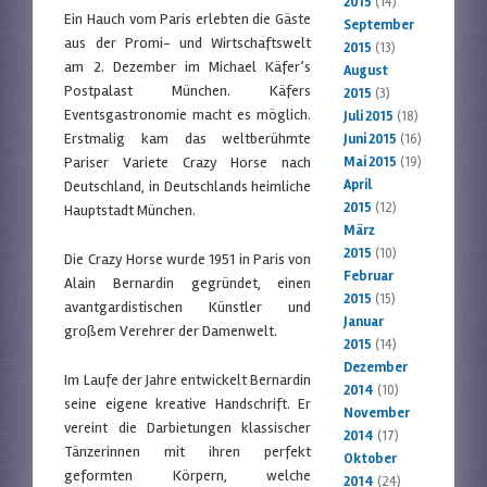
2015
(14)
Ein Hauch vom Paris erlebten die Gäste
September
aus der Promi- und Wirtschaftswelt
2015
(13)
am 2. Dezember im Michael Käfer’s
August
Postpalast München. Käfers
2015
(3)
Eventsgastronomie macht es möglich.
Juli 2015
(18)
Erstmalig kam das weltberühmte
Juni 2015
(16)
Pariser Variete Crazy Horse nach
Mai 2015
(19)
April
Deutschland, in Deutschlands heimliche
2015
(12)
Hauptstadt München.
März
2015
(10)
Die Crazy Horse wurde 1951 in Paris von
Februar
Alain Bernardin gegründet, einen
2015
(15)
avantgardistischen Künstler und
Januar
großem Verehrer der Damenwelt.
2015
(14)
Dezember
Im Laufe der Jahre entwickelt Bernardin
2014
(10)
seine eigene kreative Handschrift. Er
November
vereint die Darbietungen klassischer
2014
(17)
Tänzerinnen mit ihren perfekt
Oktober
geformten Körpern, welche
2014
(24)