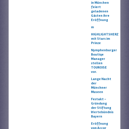
in München
feiert
geladenen
Gästen ihre
Eröffnung
m
HIGHLIGHTSHERZ
mit Stars im
Prinze
Nymphenburger
Boutiqe
Manager
stellen
TOUROISE
vor.
Lange Nacht
der
Münchner
Museen
Festakt –
Gründung
der Stiftung
Wertebündnis
Bayern
Eröffnung
von Accor