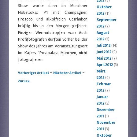
2012
(9)
Show wurde dann im Münchner
Oktober
Nobellokal P1 mit Champagner,
2012
(11)
Proseco und alkolfreien Getränken
September
kräftig bis in den Morgen gefeiert.
2012
(7)
Einziger Wermutstropfen war: Auch
August
Profifotografen durften vorher bei der
2012
(5)
Juli 2012
(14)
Show des Jahres am Veranstaltungsort
Juni 2012
(9)
im Käfers `Postpalast München, nicht
Mai 2012
(7)
fotografieren.
April 2012
(3)
März
Artikelnavigation
-
-
Vorheriger Artikel
Nächster Artikel
2012
(6)
Zurück
Februar
2012
(7)
Januar
2012
(5)
Dezember
2011
(1)
November
2011
(3)
Oktober