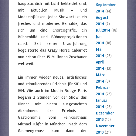
hauptsächlich mit Licht bekleidet sind,
September
mit aktuellen Musik – und
2014
(14)
Modeeinflüssen. Jeder Showact ist ein
August
freches und modernes Gemälde, das
2014
(7)
sich um eine Choreografie, ein
Juli 2014
(18)
Bühnenbild und Bühnenprojektionen
Juni
2014
(18)
rankt. Seit seiner Uraufführung
Mai
begeisterte das Crazy Horse Cabarret
2014
(23)
nun schon über 15 Millionen Zuschauer
April
weltweit.
2014
(12)
März
Ein immer wieder neues, artistisches
2014
(8)
und stimulierendes Erlebnis für SIE und
Februar
IHN. Wie auch im Moulin Rouge Paris
2014
(23)
begann 2 Stunden vor der Show das
Januar
Dinner mit einem ausgesuchten
2014
(23)
Abendmenü der Erlebnis –
Dezember
Gastronomie vom Feinkosthaus
2013
(10)
Michael Käfer in München. Nach dem
November
Gaumengenuss kam dann der
2013
(21)