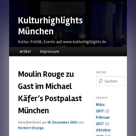
Kulturhighlights
München
Kultur, Politik, Events auf www.kulturhighlights.de
Hauptmenü
Zum Inhalt wechseln
Zum sekundären Inhalt wechseln
Artikel
Impressum
Moulin Rouge zu
SUCHE
Suchen
Gast im Michael
Käfer’s Postpalast
ARCHIV
März
München
2017
(2)
Februar
Veröffentlicht am
10. Dezember 2012
von
2017
(2)
Herbert Dryzga
Oktober