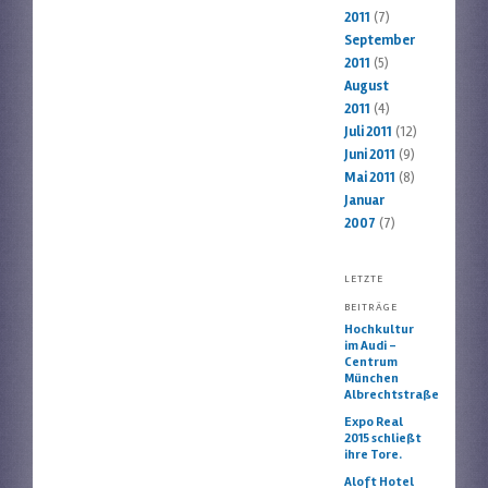
2011
(7)
September
2011
(5)
August
2011
(4)
Juli 2011
(12)
Juni 2011
(9)
Mai 2011
(8)
Januar
2007
(7)
LETZTE
BEITRÄGE
Hochkultur
im Audi –
Centrum
München
Albrechtstraße
Expo Real
2015 schließt
ihre Tore.
Aloft Hotel