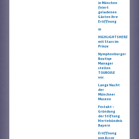
in München
feiert
geladenen
Gästen ihre
Eröffnung
m
HIGHLIGHTSHERZ
mit Stars im
Prinze
Nymphenburger
Boutiqe
Manager
stellen
TOUROISE
vor.
Lange Nacht
der
Münchner
Museen
Festakt –
Gründung
der Stiftung
Wertebündnis
Bayern
Eröffnung
von Accor