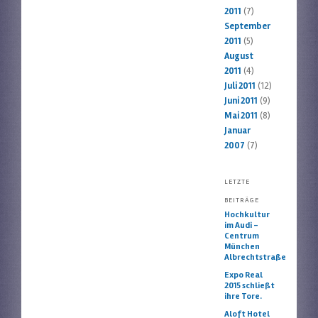
2011
(7)
September
2011
(5)
August
2011
(4)
Juli 2011
(12)
Juni 2011
(9)
Mai 2011
(8)
Januar
2007
(7)
LETZTE
BEITRÄGE
Hochkultur
im Audi –
Centrum
München
Albrechtstraße
Expo Real
2015 schließt
ihre Tore.
Aloft Hotel