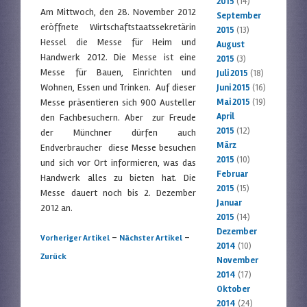
2015
(14)
Am Mittwoch, den 28. November 2012
September
eröffnete Wirtschaftstaatssekretärin
2015
(13)
Hessel die Messe für Heim und
August
Handwerk 2012. Die Messe ist eine
2015
(3)
Messe für Bauen, Einrichten und
Juli 2015
(18)
Wohnen, Essen und Trinken. Auf dieser
Juni 2015
(16)
Messe präsentieren sich 900 Austeller
Mai 2015
(19)
April
den Fachbesuchern. Aber zur Freude
2015
(12)
der Münchner dürfen auch
März
Endverbraucher diese Messe besuchen
2015
(10)
und sich vor Ort informieren, was das
Februar
Handwerk alles zu bieten hat. Die
2015
(15)
Messe dauert noch bis 2. Dezember
Januar
2012 an.
2015
(14)
Dezember
Artikelnavigation
-
-
Vorheriger Artikel
Nächster Artikel
2014
(10)
Zurück
November
2014
(17)
Oktober
2014
(24)