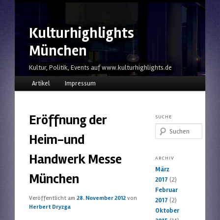
Kulturhighlights
München
Kultur, Politik, Events auf www.kulturhighlights.de
Hauptmenü
Zum Inhalt wechseln
Zum sekundären Inhalt wechseln
Artikel
Impressum
Eröffnung der
SUCHE
Suchen
Heim-und
Handwerk Messe
ARCHIV
März
München
2017
(2)
Februar
Veröffentlicht am
28. November 2012
von
2017
(2)
Herbert Dryzga
Oktober