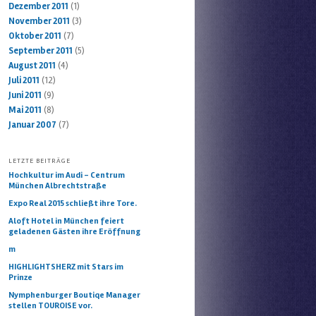
Dezember 2011
(1)
November 2011
(3)
Oktober 2011
(7)
September 2011
(5)
August 2011
(4)
Juli 2011
(12)
Juni 2011
(9)
Mai 2011
(8)
Januar 2007
(7)
LETZTE BEITRÄGE
Hochkultur im Audi – Centrum
München Albrechtstraße
Expo Real 2015 schließt ihre Tore.
Aloft Hotel in München feiert
geladenen Gästen ihre Eröffnung
m
HIGHLIGHTSHERZ mit Stars im
Prinze
Nymphenburger Boutiqe Manager
stellen TOUROISE vor.