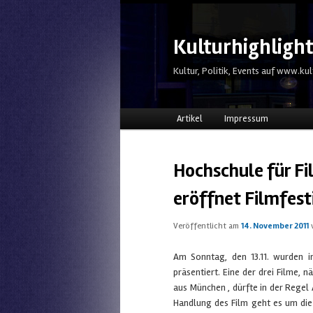
Kulturhighligh
Kultur, Politik, Events auf www.kul
Hauptmenü
Zum Inhalt wechseln
Zum sekundären Inhalt wechs
Artikel
Impressum
Hochschule für F
eröffnet Filmfest
Veröffentlicht am
14. November 2011
Am Sonntag, den 13.11. wurden i
präsentiert. Eine der drei Filme, n
aus München , dürfte in der Regel 
Handlung des Film geht es um die