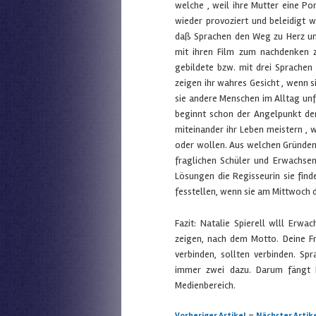
welche , weil ihre Mutter eine Por
wieder provoziert und beleidigt w
daß Sprachen den Weg zu Herz un
mit ihren Film zum nachdenken z
gebildete bzw. mit drei Sprachen
zeigen ihr wahres Gesicht , wenn 
sie andere Menschen im Alltag unf
beginnt schon der Angelpunkt der
miteinander ihr Leben meistern ,
oder wollen. Aus welchen Gründen 
fraglichen Schüler und Erwachse
Lösungen die Regisseurin sie find
fesstellen, wenn sie am Mittwoch
Fazit: Natalie Spierell wlll Er
zeigen, nach dem Motto. Deine Fr
verbinden, sollten verbinden. S
immer zwei dazu. Darum fängt D
Medienbereich.
Artikelnavigation
-
Vorheriger Artikel
Nächster Artik