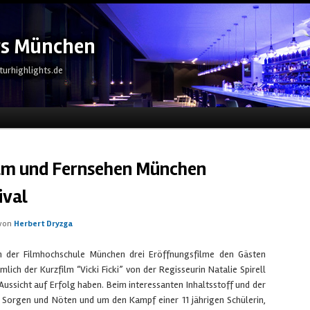
ts München
turhighlights.de
eln
ilm und Fernsehen München
ival
von
Herbert Dryzga
n der Filmhochschule München drei Eröffnungsfilme den Gästen
ämlich der Kurzfilm “Vicki Ficki” von der Regisseurin Natalie Spirell
Aussicht auf Erfolg haben. Beim interessanten Inhaltsstoff und der
 Sorgen und Nöten und um den Kampf einer 11 jährigen Schülerin,