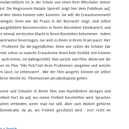
nodarstellerin ist, in der Schule von einen ihrer Mitschüler immer
ird. Die Regisseurin Natalie Spierell zeigt hier dem Publikum auf,
d Hirn ebnen können oder könnten. Sie will die Erwachsenenwelt
wingen. Denn wie die Praxis in der Bürowelt zeigt, sind selbst
 ausgebildete Büromenschen in ihrem Büroleben kleinkariert, und
sie einmal ein bischen Macht in ihrem Büroleben bekommen . Indem
airerweise bevorzugen, nur weil es ihnen in ihrem Kram passt. Hier
 Probleme für die Jugendlichen. Denn wie sollen die Schüler fair
 wenn schon so manche Erwachsene ihnen kein Vorbild sein können
auch immer, sei dahingestellt. Nun zurück zum Film: Allein wie die
nen im Film “Viki Ficki”mit ihren Problemen umgehen und welche
en lässt, ist sehenswert . Wie der Film ausgeht, können sie selbst
 dieser Woche ins ´Filmmuseum am Jakobsplatz gehen.
wachsene und Schueler in ihrem Film zum Nachdenken anregen und
eiheit hört da auf, wo meine Freiheit beschnitten wird. Sprachen
prachen verbinden, wenn man nur will. Aber zum Wollen gehören
emokratie da an, wo Freiheit geschützt wird . erst recht im
-
el
Zurück