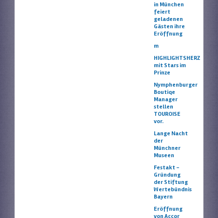
in München
feiert
geladenen
Gästen ihre
Eröffnung
m
HIGHLIGHTSHERZ
mit Stars im
Prinze
Nymphenburger
Boutiqe
Manager
stellen
TOUROISE
vor.
Lange Nacht
der
Münchner
Museen
Festakt –
Gründung
der Stiftung
Wertebündnis
Bayern
Eröffnung
von Accor