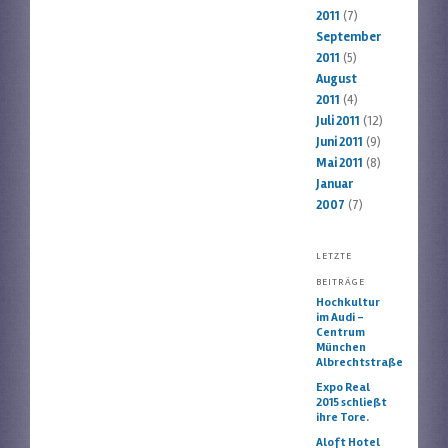
2011
(7)
September
2011
(5)
August
2011
(4)
Juli 2011
(12)
Juni 2011
(9)
Mai 2011
(8)
Januar
2007
(7)
LETZTE
BEITRÄGE
Hochkultur
im Audi –
Centrum
München
Albrechtstraße
Expo Real
2015 schließt
ihre Tore.
Aloft Hotel