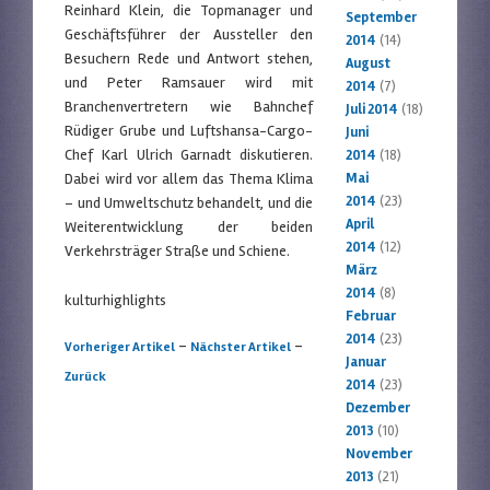
Reinhard Klein, die Topmanager und
September
Geschäftsführer der Aussteller den
2014
(14)
Besuchern Rede und Antwort stehen,
August
und Peter Ramsauer wird mit
2014
(7)
Branchenvertretern wie Bahnchef
Juli 2014
(18)
Rüdiger Grube und Luftshansa-Cargo-
Juni
Chef Karl Ulrich Garnadt diskutieren.
2014
(18)
Dabei wird vor allem das Thema Klima
Mai
2014
(23)
– und Umweltschutz behandelt, und die
April
Weiterentwicklung der beiden
2014
(12)
Verkehrsträger Straße und Schiene.
März
2014
(8)
kulturhighlights
Februar
2014
(23)
Artikelnavigation
-
-
Vorheriger Artikel
Nächster Artikel
Januar
Zurück
2014
(23)
Dezember
2013
(10)
November
2013
(21)