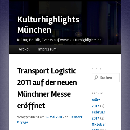
Kulturhighlights
München
Kultur, Politik, Events auf www.kulturhighlights.de
Hauptmenü
Zum Inhalt wechseln
Zum sekundären Inhalt wechseln
Artikel
Impressum
Transport Logistic
SUCHE
Suchen
2011 auf der neuen
Münchner Messe
ARCHIV
März
eröffnet
2017
(2)
Februar
Veröffentlicht am
15. Mai 2011
von
Herbert
2017
(2)
Dryzga
Oktober