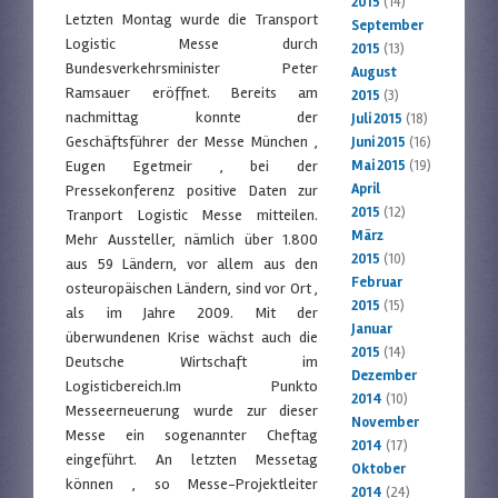
2015
(14)
Letzten Montag wurde die Transport
September
Logistic Messe durch
2015
(13)
Bundesverkehrsminister Peter
August
Ramsauer eröffnet. Bereits am
2015
(3)
nachmittag konnte der
Juli 2015
(18)
Geschäftsführer der Messe München ,
Juni 2015
(16)
Eugen Egetmeir , bei der
Mai 2015
(19)
April
Pressekonferenz positive Daten zur
2015
(12)
Tranport Logistic Messe mitteilen.
März
Mehr Aussteller, nämlich über 1.800
2015
(10)
aus 59 Ländern, vor allem aus den
Februar
osteuropäischen Ländern, sind vor Ort ,
2015
(15)
als im Jahre 2009. Mit der
Januar
überwundenen Krise wächst auch die
2015
(14)
Deutsche Wirtschaft im
Dezember
Logisticbereich.Im Punkto
2014
(10)
Messeerneuerung wurde zur dieser
November
Messe ein sogenannter Cheftag
2014
(17)
eingeführt. An letzten Messetag
Oktober
können , so Messe-Projektleiter
2014
(24)