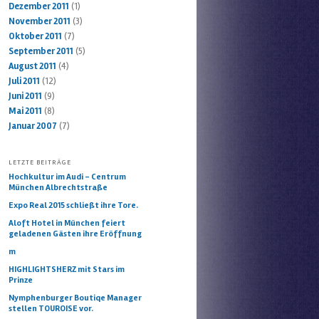
Dezember 2011
(1)
November 2011
(3)
Oktober 2011
(7)
September 2011
(5)
August 2011
(4)
Juli 2011
(12)
Juni 2011
(9)
Mai 2011
(8)
Januar 2007
(7)
LETZTE BEITRÄGE
Hochkultur im Audi – Centrum
München Albrechtstraße
Expo Real 2015 schließt ihre Tore.
Aloft Hotel in München feiert
geladenen Gästen ihre Eröffnung
m
HIGHLIGHTSHERZ mit Stars im
Prinze
Nymphenburger Boutiqe Manager
stellen TOUROISE vor.