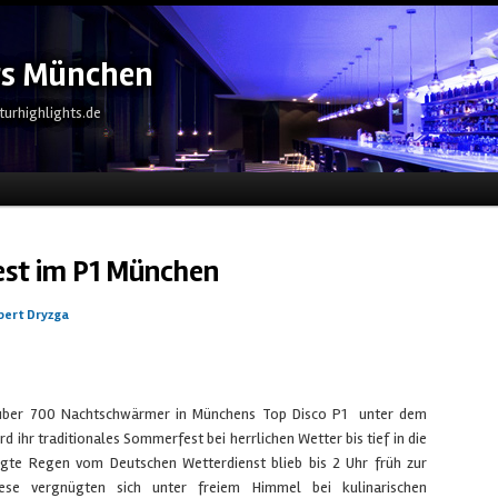
ts München
turhighlights.de
eln
st im P1 München
bert Dryzga
en über 700 Nachtschwärmer in Münchens Top Disco P1 unter dem
 ihr traditionales Sommerfest bei herrlichen Wetter bis tief in die
igte Regen vom Deutschen Wetterdienst blieb bis 2 Uhr früh zur
ese vergnügten sich unter freiem Himmel bei kulinarischen