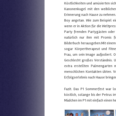
Köstlichkeiten und amüsierten sich
Kanonenkugel mit den weibliche
Erinnerung nach Hause zu nehmen. 
Boy angetan. Wie zum Beispiel ei
wenn er in Aktion für die Weltpress
Party fremden Partygästen oder 
natürlich nur ihm mit Promis fo
Bilderbuch herausgeben.Mit einem 
sogar Körpertherapeut und Fitne
Frau, um sein Image aufpoliert. 
Geschlecht großes Verständnis. U
extra erstellten Palmengarten mi
menschlichen Kontakten übten. Vo
Erfolgserlebnis nach Hause bringe
Fazit. Das P1 Sommerfest war lo
köstlich, solange bis der Petrus 
Mädchen im P1 mit einfach einen h