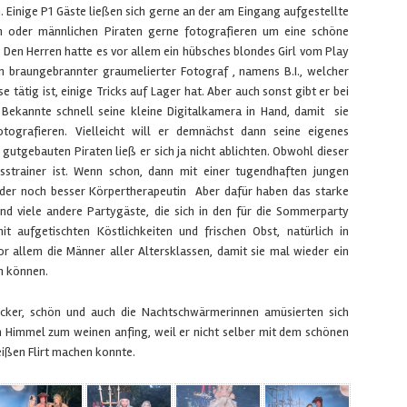
. Einige P1 Gäste ließen sich gerne an der am Eingang aufgestellte
n oder männlichen Piraten gerne fotografieren um eine schöne
Den Herren hatte es vor allem ein hübsches blondes Girl vom Play
n braungebrannter graumelierter Fotograf , namens B.I., welcher
e tätig ist, einige Tricks auf Lager hat. Aber auch sonst gibt er bei
Bekannte schnell seine kleine Digitalkamera in Hand, damit sie
tografieren. Vielleicht will er demnächst dann seine eigenes
gutgebauten Piraten ließ er sich ja nicht ablichten. Obwohl dieser
sstrainer ist. Wenn schon, dann mit einer tugendhaften jungen
Oder noch besser Körpertherapeutin Aber dafür haben das starke
nd viele andere Partygäste, die sich in den für die Sommerparty
t aufgetischten Köstlichkeiten und frischen Obst, natürlich in
r allem die Männer aller Altersklassen, damit sie mal wieder ein
n können.
cker, schön und auch die Nachtschwärmerinnen amüsierten sich
im Himmel zum weinen anfing, weil er nicht selber mit dem schönen
eißen Flirt machen konnte.