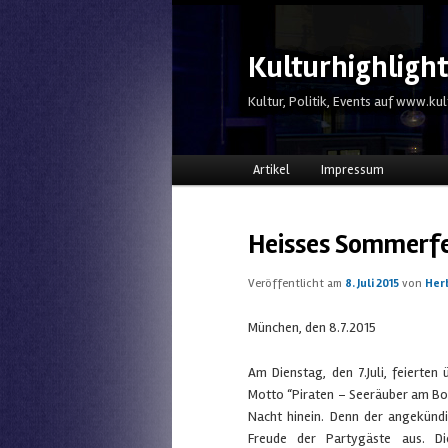
Kulturhighligh
Kultur, Politik, Events auf www.kul
Hauptmenü
Zum Inhalt wechseln
Zum sekundären Inhalt wechs
Artikel
Impressum
Heisses Sommerfe
Veröffentlicht am
8. Juli 2015
von
Her
München, den 8.7.2015
Am Dienstag, den 7.Juli, feiert
Motto “Piraten – Seeräuber am Bord
Nacht hinein. Denn der angekünd
Freude der Partygäste aus. Di