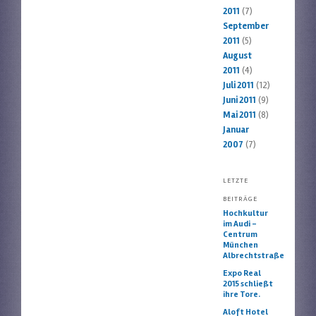
2011
(7)
September
2011
(5)
August
2011
(4)
Juli 2011
(12)
Juni 2011
(9)
Mai 2011
(8)
Januar
2007
(7)
LETZTE
BEITRÄGE
Hochkultur
im Audi –
Centrum
München
Albrechtstraße
Expo Real
2015 schließt
ihre Tore.
Aloft Hotel