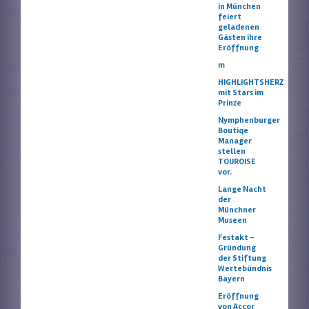
in München
feiert
geladenen
Gästen ihre
Eröffnung
m
HIGHLIGHTSHERZ
mit Stars im
Prinze
Nymphenburger
Boutiqe
Manager
stellen
TOUROISE
vor.
Lange Nacht
der
Münchner
Museen
Festakt –
Gründung
der Stiftung
Wertebündnis
Bayern
Eröffnung
von Accor