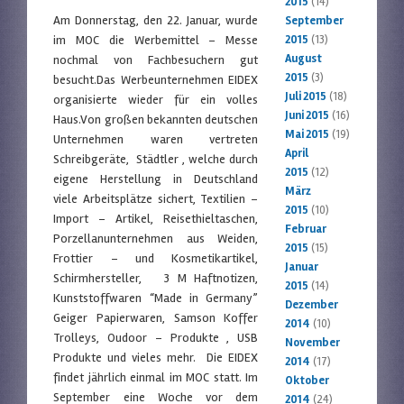
2015
(14)
Am Donnerstag, den 22. Januar, wurde
September
im MOC die Werbemittel – Messe
2015
(13)
August
nochmal von Fachbesuchern gut
2015
(3)
besucht.Das Werbeunternehmen EIDEX
Juli 2015
(18)
organisierte wieder für ein volles
Juni 2015
(16)
Haus.Von großen bekannten deutschen
Mai 2015
(19)
Unternehmen waren vertreten
April
Schreibgeräte, Städtler , welche durch
2015
(12)
eigene Herstellung in Deutschland
März
viele Arbeitsplätze sichert, Textilien –
2015
(10)
Import – Artikel, Reisethieltaschen,
Februar
Porzellanunternehmen aus Weiden,
2015
(15)
Frottier – und Kosmetikartikel,
Januar
Schirmhersteller, 3 M Haftnotizen,
2015
(14)
Kunststoffwaren “Made in Germany”
Dezember
Geiger Papierwaren, Samson Koffer
2014
(10)
Trolleys, Oudoor – Produkte , USB
November
Produkte und vieles mehr. Die EIDEX
2014
(17)
findet jährlich einmal im MOC statt. Im
Oktober
September eine Woche vor dem
2014
(24)