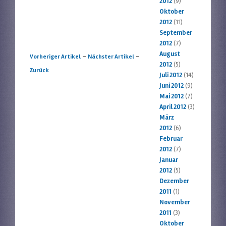
2012
(9)
Oktober
2012
(11)
September
2012
(7)
August
Artikelnavigation
-
-
Vorheriger Artikel
Nächster Artikel
2012
(5)
Zurück
Juli 2012
(14)
Juni 2012
(9)
Mai 2012
(7)
April 2012
(3)
März
2012
(6)
Februar
2012
(7)
Januar
2012
(5)
Dezember
2011
(1)
November
2011
(3)
Oktober