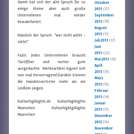
damit hat sich der alte Spruch für so
Oktober
einige kleine aber auch große
2013
(17)
Unternehmen mal wieder
September
bewahrheitet.
2013
(19)
August
2013
(11)
Nämlich der Spruch “wer nicht wirbt –
Juli 2013
(17)
stirbt”
Juni
2013
(22)
Fazit: Jedes Unternehmen braucht
Mai 2013
(10)
Türöffner und vorher gute
April
ausgedachte Werbeartikel eignen sich
2013
(13)
nun mal hervorragend.Darüber können
März
die Handelsvertreter mehr als ein
2013
(15)
Liedlein singen.
Februar
2013
(14)
Kulturhighlights.de Kulturhighlights
Januar
Muenchen Kulturhighlghlights
2013
(11)
Muenchen
Dezember
2012
(14)
November