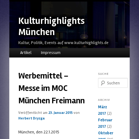
Kulturhighlights
München
Kultur, Politik, Events auf www.kulturhighlights.de
Hauptmenü
Zum Inhalt wechseln
Zum sekundären Inhalt wechseln
Artikel
Impressum
Werbemittel –
SUCHE
Suchen
Messe im MOC
München Freimann
ARCHIV
März
Veröffentlicht am
23. Januar 2015
von
2017
(2)
Herbert Dryzga
Februar
2017
(2)
München, den 22.1.2015
Oktober