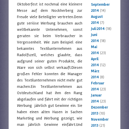
Oktoberfest ist nochmal eine kleinere
September
Messe auf dem Nockherberg zur
2014
(14)
Freude viele Beteiligter vertreten.Denn
August
2014
(7)
gute seriöse Werbung brauchen auch
Juli 2014
(18)
weltbekannte Untenehmen, sonst
Juni
geraten sie beim Verbraucher in
2014
(18)
Vergessenheit. Wie zum Beispiel eine
Mai
bekanntes Textilunternehmen aus
2014
(23)
Radolfszell, welches glaubte, dass
April
aufgrund seiner guten Produkte, die
2014
(12)
Ware von sich selbst verkauft.Diesen
März
großen Fehler konnten die Manager
2014
(8)
des Textilunternehmen nicht mehr gut
Februar
machen.Ein Textilunternehmen aus
2014
(23)
Ostdeutschland hat ihm den Rang
Januar
abgelaufen und fährt mit der richtigen
2014
(23)
Werbung jährlich gut Gewinne ein. Sie
Dezember
haben einen alten Hasen in Sachen
2013
(10)
Marketing und Werbung gezeigt, wie
November
man jährlich Gewinne einfährt.Und
2013
(21)