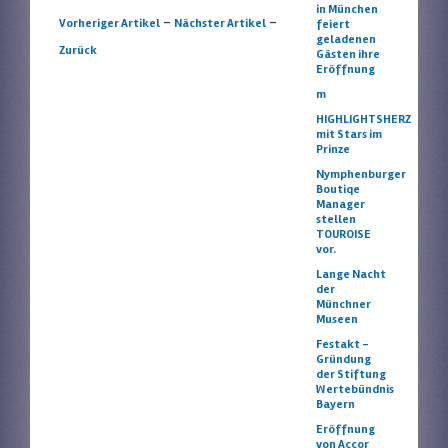
in München
Artikelnavigation
-
-
Vorheriger Artikel
Nächster Artikel
feiert
geladenen
Zurück
Gästen ihre
Eröffnung
m
HIGHLIGHTSHERZ
mit Stars im
Prinze
Nymphenburger
Boutiqe
Manager
stellen
TOUROISE
vor.
Lange Nacht
der
Münchner
Museen
Festakt –
Gründung
der Stiftung
Wertebündnis
Bayern
Eröffnung
von Accor