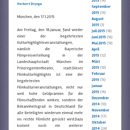
2015
(14)
Herbert Dryzga
September
2015
(13)
München, den 17.1.2015
August
2015
(3)
Am Freitag, den 18.Januar, fand wieder
Juli 2015
(18)
einer der begehrtesten
Juni 2015
(16)
Kulturhighlightsveranstaltungen,
Mai 2015
(19)
nämlich die Bayerische
April
Filmpreisverleihung in der
2015
(12)
Landeshauptsstadt München im
März
2015
(10)
Prinzregententheater, statt.Dieses
Februar
Filmkulturhighlights ist eine der
2015
(15)
begehrtesten
Januar
Filmkulturveranstaltungen, nicht nur
2015
(14)
weil hohe Geldprämien für die
Dezember
Filmschaffenden winken, sondern der
2014
(10)
Bekannheitsgrad in Deutschland für
November
alle Beteiligten wiederum einmal mehr
2014
(17)
ins rechte Filmlicht gerückt wird.Dazu
Oktober
kommt noch ein weiterer
2014
(24)