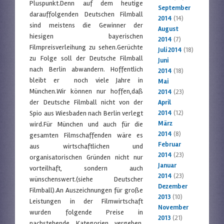
Pluspunkt.Denn auf dem heutige
September
darauffolgenden Deutschen Filmball
2014
(14)
sind meistens die Gewinner der
August
hiesigen bayerischen
2014
(7)
Filmpreisverleihung zu sehen.Gerüchte
Juli 2014
(18)
zu Folge soll der Deutsche Filmball
Juni
nach Berlin abwandern. Hoffentlich
2014
(18)
bleibt er noch viele Jahre in
Mai
München.Wir können nur hoffen,daß
2014
(23)
der Deutsche Filmball nicht von der
April
Spio aus Wiesbaden nach Berlin verlegt
2014
(12)
März
wird.Für München und auch für die
2014
(8)
gesamten Filmschaffenden wäre es
Februar
aus wirtschaftlichen und
2014
(23)
organisatorischen Gründen nicht nur
Januar
vorteilhaft, sondern auch
2014
(23)
wünschenswert.(siehe Deutscher
Dezember
Filmball).An Auszeichnungen für große
2013
(10)
Leistungen in der Filmwirtschaft
November
wurden folgende Preise in
2013
(21)
nachstehende Kategorien vergeben.