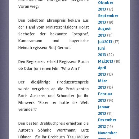
Oktober
Voran weg:
2013
(17)
September
Den beliebten Ehrenpreis bekam aus
2013
(19)
der Hand vom Ministerpräsident Horst
August
Seehofer der bekannte Fotograf,
2013
(11)
Kameramann und bayerische
Juli 2013
(17)
Heimatregisseur Rolf Gernot.
Juni
2013
(22)
Den Regiepreis erhielt Regisseur Baran
Mai 2013
(10)
April
ob Odar für seinen Film “Who Am I”
2013
(13)
März
Der diesjährige Produzentenpreis
2013
(15)
wurde vergeben an die Produzenten
Februar
Boris Ausserer und Schündler für ihr
2013
(14)
Filmwerk “Elser- er hätte die Welt
Januar
verändert”
2013
(11)
Dezember
Den besten Drehbuchpreis erhielten die
2012
(14)
Autoren Söhnke Wortmann, Lutz
November
Hübner, für ihr Drehbuch “Frau Müller