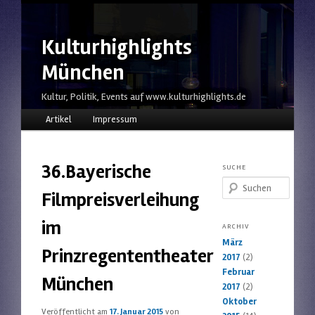
Kulturhighlights
München
Kultur, Politik, Events auf www.kulturhighlights.de
Hauptmenü
Zum Inhalt wechseln
Zum sekundären Inhalt wechseln
Artikel
Impressum
36.Bayerische
SUCHE
Suchen
Filmpreisverleihung
im
ARCHIV
März
Prinzregententheater
2017
(2)
Februar
München
2017
(2)
Oktober
Veröffentlicht am
17. Januar 2015
von