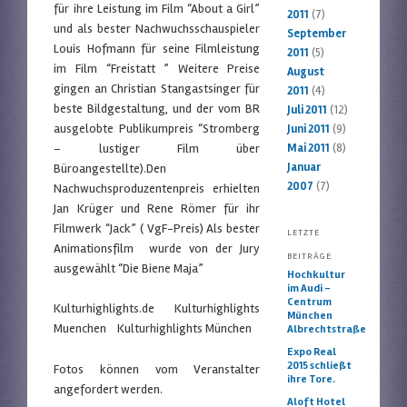
für ihre Leistung im Film “About a Girl”
2011
(7)
und als bester Nachwuchsschauspieler
September
Louis Hofmann für seine Filmleistung
2011
(5)
im Film “Freistatt ” Weitere Preise
August
gingen an Christian Stangastsinger für
2011
(4)
beste Bildgestaltung, und der vom BR
Juli 2011
(12)
ausgelobte Publikumpreis “Stromberg
Juni 2011
(9)
– lustiger Film über
Mai 2011
(8)
Januar
Büroangestellte).Den
2007
(7)
Nachwuchsproduzentenpreis erhielten
Jan Krüger und Rene Römer für ihr
Filmwerk “Jack” ( VgF-Preis) Als bester
LETZTE
Animationsfilm wurde von der Jury
BEITRÄGE
ausgewählt “Die Biene Maja”
Hochkultur
im Audi –
Centrum
Kulturhighlights.de Kulturhighlights
München
Muenchen Kulturhighlights München
Albrechtstraße
Expo Real
2015 schließt
Fotos können vom Veranstalter
ihre Tore.
angefordert werden.
Aloft Hotel