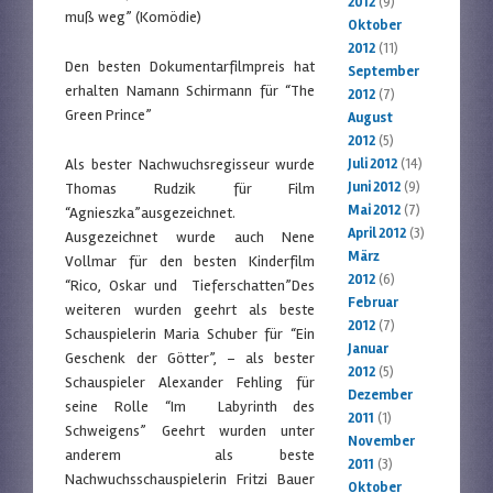
2012
(9)
muß weg” (Komödie)
Oktober
2012
(11)
Den besten Dokumentarfilmpreis hat
September
erhalten Namann Schirmann für “The
2012
(7)
Green Prince”
August
2012
(5)
Als bester Nachwuchsregisseur wurde
Juli 2012
(14)
Juni 2012
(9)
Thomas Rudzik für Film
Mai 2012
(7)
“Agnieszka”ausgezeichnet.
April 2012
(3)
Ausgezeichnet wurde auch Nene
März
Vollmar für den besten Kinderfilm
2012
(6)
“Rico, Oskar und Tieferschatten”Des
Februar
weiteren wurden geehrt als beste
2012
(7)
Schauspielerin Maria Schuber für “Ein
Januar
Geschenk der Götter”, – als bester
2012
(5)
Schauspieler Alexander Fehling für
Dezember
seine Rolle “Im Labyrinth des
2011
(1)
Schweigens” Geehrt wurden unter
November
anderem als beste
2011
(3)
Nachwuchsschauspielerin Fritzi Bauer
Oktober