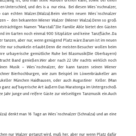
satzfähig ist, und man seine Runden drehen kann, sowie bei einen
en Unterschied, und des is a nur eina. Bei diesen Wies`nschnalzer,
o oan echten Walzer.(Walza).Beim vierten neuen Wies`nschnalzer
anzen - den bekannten Wiener Walzer (Wiener Walza).Denn so groß
htsträchtigen Namen “Marstall”.Die Familie Able bietet den Gästen
 und im Garten noch einmal 900 Sitzplätze und keine Tanzfläche..Da
r tanzen, aber nur, wenn genügend Platz wäre.Darum ist im neuen
zelte nur schunkeln erlaubt.Denn die meisten Besucher wollen beim
hre urbayerische gemütliche Ruhe bei Blasmusik(Die Oberbayern)
tracht Band genießen.Wer aber nach 22 Uhr nachts wirklich noch
einen Musik – Wies`nschnalzer, der kann tanzen seinen Wiener
chner Bierhochburgen, wie zum Beispiel im Löwenbräukeller am
äukeller München Haidhausen, oder auch Augustiner Keller. (Man
n ganz auf bayerische Art äußern Das Maratonga im Untergeschoß
ze Jahr junge und reifere Gäste zur vielseitigen Tanzmusik ein.Auch
lza) denkt man 16 Tage an Wies`nschnalzer (Schnalza) und an eine
lchen nur Walzer getanzt wird, muß her, aber nur wenn Platz dafür