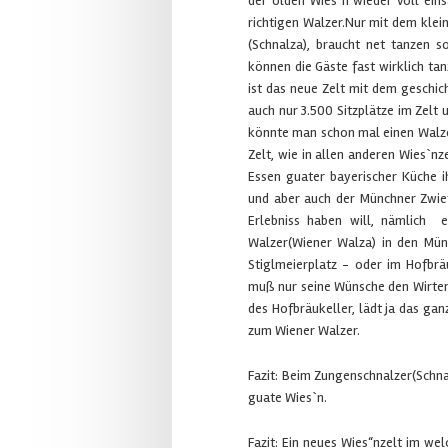
der olden Wies`n wieder voll ein
richtigen Walzer.Nur mit dem klein
(Schnalza), braucht net tanzen s
können die Gäste fast wirklich t
ist das neue Zelt mit dem geschic
auch nur 3.500 Sitzplätze im Zelt
könnte man schon mal einen Walze
Zelt, wie in allen anderen Wies`n
Essen guater bayerischer Küche i
und aber auch der Münchner Zwie
Erlebniss haben will, nämlich 
Walzer(Wiener Walza) in den Mün
Stiglmeierplatz - oder im Hofbr
muß nur seine Wünsche den Wirte
des Hofbräukeller, lädt ja das gan
zum Wiener Walzer.
Fazit: Beim Zungenschnalzer(Schna
guate Wies`n.
Fazit: Ein neues Wies“nzelt im we