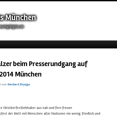
ts München
turhighlights.de
eln
lzer beim Presserundgang auf
 2014 München
4
von
Herbert Dryzga
le Oktoberfestliebhaber aus nah und fern freuen
fest der Welt mit Menschen aller Nationen ein wenig friedlich und