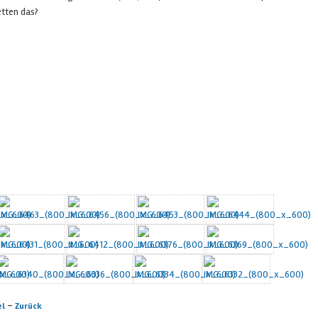
etten das?
-
el
Zurück