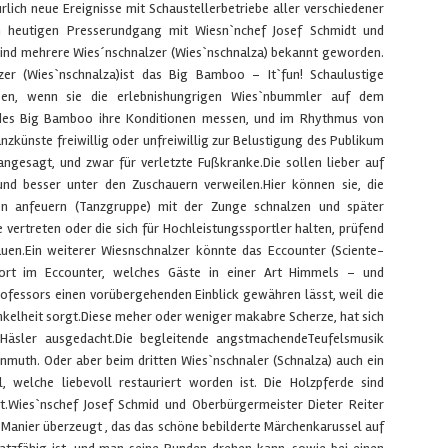
rlich neue Ereignisse mit Schaustellerbetriebe aller verschiedener
 heutigen Presserundgang mit Wiesn`nchef Josef Schmidt und
 sind mehrere Wies´nschnalzer (Wies`nschnalza) bekannt geworden.
zer (Wies`nschnalza)ist das Big Bamboo – It`fun! Schaulustige
ben, wenn sie die erlebnishungrigen Wies`nbummler auf dem
 des Big Bamboo ihre Konditionen messen, und im Rhythmus von
nzkünste freiwillig oder unfreiwillig zur Belustigung des Publikum
r angesagt, und zwar für verletzte Fußkranke.Die sollen lieber auf
und besser unter den Zuschauern verweilen.Hier können sie, die
nen anfeuern (Tanzgruppe) mit der Zunge schnalzen und später
 vertreten oder die sich für Hochleistungssportler halten, prüfend
uen.Ein weiterer Wiesnschnalzer könnte das Eccounter (Sciente-
 Dort im Eccounter, welches Gäste in einer Art Himmels – und
ofessors einen vorübergehenden Einblick gewähren lässt, weil die
kelheit sorgt.Diese meher oder weniger makabre Scherze, hat sich
 Häsler ausgedacht.Die begleitende angstmachendeTeufelsmusik
enmuth. Oder aber beim dritten Wies`nschnaler (Schnalza) auch ein
ll, welche liebevoll restauriert worden ist. Die Holzpferde sind
ert.Wies`nschef Josef Schmid und Oberbürgermeister Dieter Reiter
r Manier überzeugt , das das schöne bebilderte Märchenkarussel auf