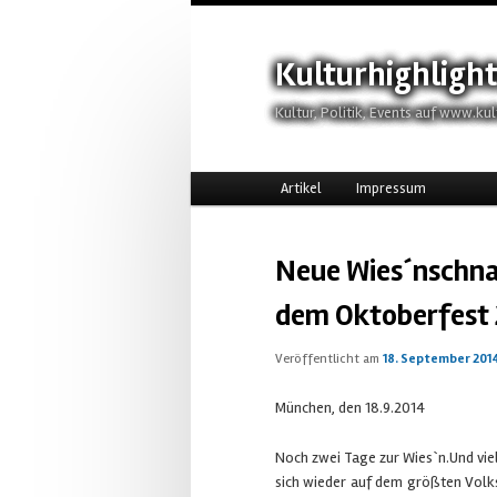
Kulturhighligh
Kultur, Politik, Events auf www.kul
Hauptmenü
Zum Inhalt wechseln
Zum sekundären Inhalt wechs
Artikel
Impressum
Neue Wies´nschna
dem Oktoberfest
Veröffentlicht am
18. September 201
München, den 18.9.2014
Noch zwei Tage zur Wies`n.Und vie
sich wieder auf dem größten Volks