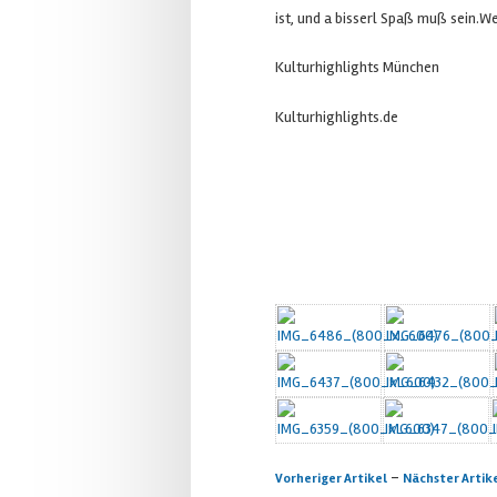
ist, und a bisserl Spaß muß sein.W
Kulturhighlights München
Kulturhighlights.de
Artikelnavigation
-
Vorheriger Artikel
Nächster Artik