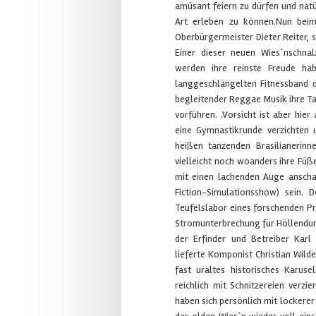
amüsant feiern zu dürfen und natü
Art erleben zu können.Nun beim
Oberbürgermeister Dieter Reiter,
Einer dieser neuen Wies´nschnal
werden ihre reinste Freude ha
langgeschlängelten Fitnessband
begleitender Reggae Musik ihre Ta
vorführen. .Vorsicht ist aber hie
eine Gymnastikrunde verzichten 
heißen tanzenden Brasilianerin
vielleicht noch woanders ihre Füße
mit einen lachenden Auge anscha
Fiction-Simulationsshow) sein.
Teufelslabor eines forschenden Pr
Stromunterbrechung für Höllendun
der Erfinder und Betreiber Karl
lieferte Komponist Christian Wild
fast uraltes historisches Karuse
reichlich mit Schnitzereien verzi
haben sich persönlich mit lockere