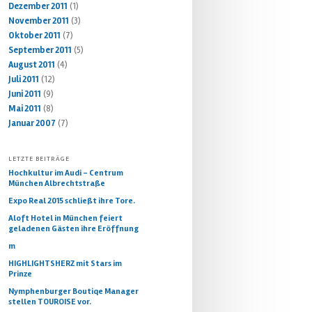
Dezember 2011
(1)
November 2011
(3)
Oktober 2011
(7)
September 2011
(5)
August 2011
(4)
Juli 2011
(12)
Juni 2011
(9)
Mai 2011
(8)
Januar 2007
(7)
LETZTE BEITRÄGE
Hochkultur im Audi – Centrum
München Albrechtstraße
Expo Real 2015 schließt ihre Tore.
Aloft Hotel in München feiert
geladenen Gästen ihre Eröffnung
m
HIGHLIGHTSHERZ mit Stars im
Prinze
Nymphenburger Boutiqe Manager
stellen TOUROISE vor.