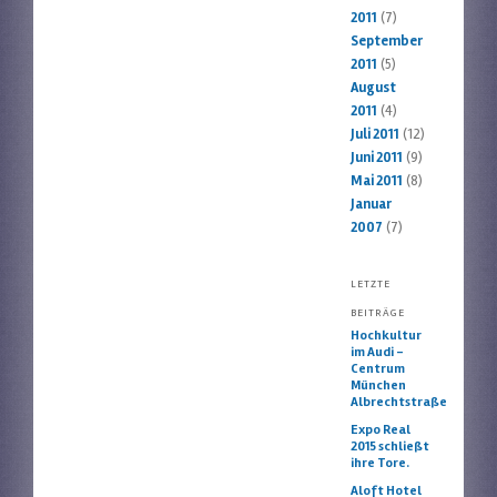
2011
(7)
September
2011
(5)
August
2011
(4)
Juli 2011
(12)
Juni 2011
(9)
Mai 2011
(8)
Januar
2007
(7)
LETZTE
BEITRÄGE
Hochkultur
im Audi –
Centrum
München
Albrechtstraße
Expo Real
2015 schließt
ihre Tore.
Aloft Hotel