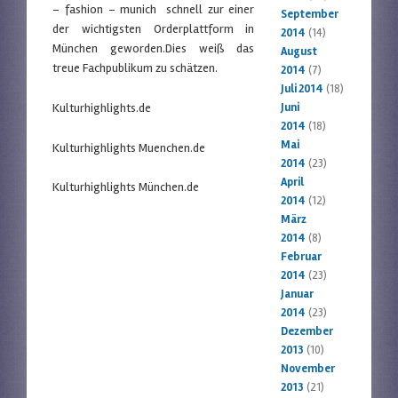
– fashion – munich schnell zur einer
September
der wichtigsten Orderplattform in
2014
(14)
München geworden.Dies weiß das
August
treue Fachpublikum zu schätzen.
2014
(7)
Juli 2014
(18)
Kulturhighlights.de
Juni
2014
(18)
Mai
Kulturhighlights Muenchen.de
2014
(23)
April
Kulturhighlights München.de
2014
(12)
März
2014
(8)
Februar
2014
(23)
Januar
2014
(23)
Dezember
2013
(10)
November
2013
(21)