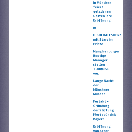
in München
feiert
geladenen
Gästen ihre
Eröffnung
m
HIGHLIGHTSHERZ
mit Stars im
Prinze
Nymphenburger
Boutiqe
Manager
stellen
TOUROISE
vor.
Lange Nacht
der
Münchner
Museen
Festakt –
Gründung
der Stiftung
Wertebündnis
Bayern
Eröffnung
von Accor