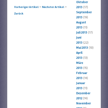
Oktober
Artikelnavigation
-
-
Vorheriger Artikel
Nächster Artikel
2013
(17)
September
Zurück
2013
(19)
August
2013
(11)
Juli 2013
(17)
Juni
2013
(22)
Mai 2013
(10)
April
2013
(13)
März
2013
(15)
Februar
2013
(14)
Januar
2013
(11)
Dezember
2012
(14)
November