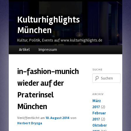
Kulturhighlights
München
Kultur, Politik, Events auf www.kulturhighlights.de
Hauptmenü
Zum Inhalt wechseln
Zum sekundären Inhalt wechseln
Artikel
Impressum
in-fashion-munich
SUCHE
Suchen
wieder auf der
Praterinsel
ARCHIV
März
München
2017
(2)
Februar
Veröffentlicht am
10. August 2014
von
2017
(2)
Herbert Dryzga
Oktober