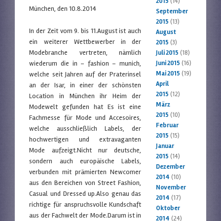
2015
(14)
München, den 10.8.2014
September
2015
(13)
In der Zeit vom 9. bis 11.August ist auch
August
ein weiterer Wettbewerber in der
2015
(3)
Modebranche vertreten, nämlich
Juli 2015
(18)
wiederum die in – fashion – munich,
Juni 2015
(16)
Mai 2015
(19)
welche seit Jahren auf der Praterinsel
April
an der Isar, in einer der schönsten
2015
(12)
Location in München ihr Heim der
März
Modewelt gefunden hat Es ist eine
2015
(10)
Fachmesse für Mode und Accesoires,
Februar
welche ausschließlich Labels, der
2015
(15)
hochwertigen und extravaganten
Januar
Mode aufzeigt.Nicht nur deutsche,
2015
(14)
sondern auch europäische Labels,
Dezember
verbunden mit prämierten Newcomer
2014
(10)
aus den Bereichen von Street Fashion,
November
Casual und Dressed up.Also genau das
2014
(17)
richtige für anspruchsvolle Kundschaft
Oktober
aus der Fachwelt der Mode.Darum ist in
2014
(24)