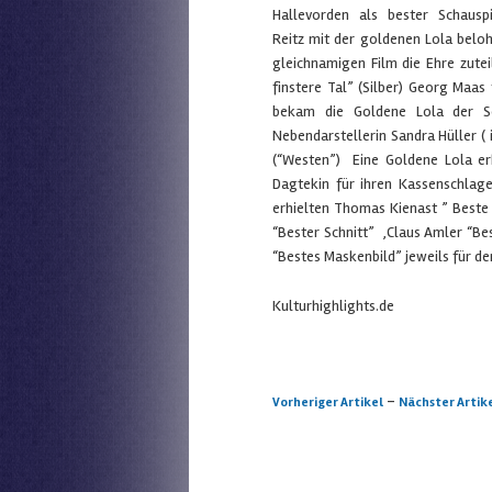
Hallevorden als bester Schausp
Reitz mit der goldenen Lola beloh
gleichnamigen Film die Ehre zutei
finstere Tal” (Silber) Georg Maas
bekam die Goldene Lola der Sch
Nebendarstellerin Sandra Hüller ( i
(“Westen”) Eine Goldene Lola er
Dagtekin für ihren Kassenschlag
erhielten Thomas Kienast ” Beste
“Bester Schnitt” ,Claus Amler “B
“Bestes Maskenbild” jeweils für den
Kulturhighlights.de
Artikelnavigation
-
Vorheriger Artikel
Nächster Artik