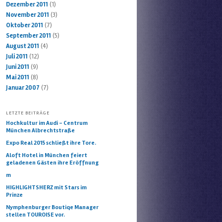
Dezember 2011
(1)
November 2011
(3)
Oktober 2011
(7)
September 2011
(5)
August 2011
(4)
Juli 2011
(12)
Juni 2011
(9)
Mai 2011
(8)
Januar 2007
(7)
LETZTE BEITRÄGE
Hochkultur im Audi – Centrum
München Albrechtstraße
Expo Real 2015 schließt ihre Tore.
Aloft Hotel in München feiert
geladenen Gästen ihre Eröffnung
m
HIGHLIGHTSHERZ mit Stars im
Prinze
Nymphenburger Boutiqe Manager
stellen TOUROISE vor.