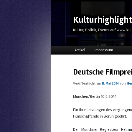
Kulturhighligh
Kultur, Politik, Events auf www.kul
Hauptmenü
Zum Inhalt wechseln
Zum sekundären Inhalt wechs
Artikel
Impressum
Deutsche Filmprei
Veröffentlicht am
11. Mai 2014
von
He
München/Berlin 10.5.2014
Für ihre Leistungen des vergangen
Filmschaffende in Berlin geehrt.
Der Münchner Regiesseur Helmut 