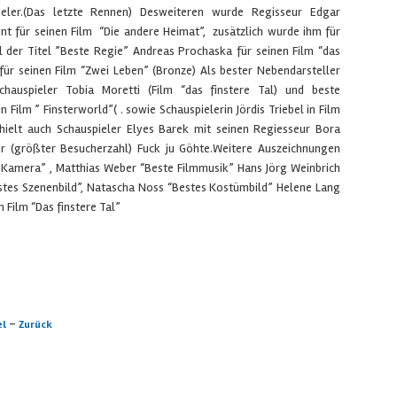
ieler.(Das letzte Rennen) Desweiteren wurde Regisseur Edgar
nt für seinen Film “Die andere Heimat”, zusätzlich wurde ihm für
l der Titel ”Beste Regie” Andreas Prochaska für seinen Film “das
 für seinen Film “Zwei Leben” (Bronze) Als bester Nebendarsteller
auspieler Tobia Moretti (Film “das finstere Tal) und beste
n Film ” Finsterworld”( . sowie Schauspielerin Jördis Triebel in Film
hielt auch Schauspieler Elyes Barek mit seinen Regiesseur Bora
er (größter Besucherzahl) Fuck ju Göhte.Weitere Auszeichnungen
 Kamera” , Matthias Weber “Beste Filmmusik” Hans Jörg Weinbrich
estes Szenenbild”, Natascha Noss “Bestes Kostümbild” Helene Lang
 Film “Das finstere Tal”
-
el
Zurück