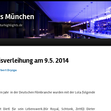
ts München
turhighlights.de
eln
sverleihung am 9.5. 2014
rbert Dryzga
en Jahr in der Deutschen Filmbranche wurden mit der Lola folgende
Dietl für sein Lebenswerk.(Kir Royal, Schtonk, Zettl)) Dieter