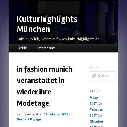
Kulturhighlights
München
Kultur, Politik, Events auf www.kulturhighlights.de
Hauptmenü
Zum Inhalt wechseln
Zum sekundären Inhalt wechseln
Artikel
Impressum
in fashion munich
SUCHE
Suchen
veranstaltet in
wieder ihre
ARCHIV
März
Modetage.
2017
(2)
Februar
Veröffentlicht am
17. Februar 2013
von
2017
(2)
Herbert Dryzga
Oktober