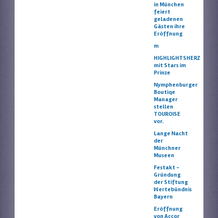
in München
feiert
geladenen
Gästen ihre
Eröffnung
m
HIGHLIGHTSHERZ
mit Stars im
Prinze
Nymphenburger
Boutiqe
Manager
stellen
TOUROISE
vor.
Lange Nacht
der
Münchner
Museen
Festakt –
Gründung
der Stiftung
Wertebündnis
Bayern
Eröffnung
von Accor