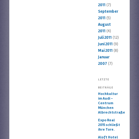
2011
(7)
September
2011
(5)
August
2011
(4)
Juli 2011
(12)
Juni 2011
(9)
Mai 2011
(8)
Januar
2007
(7)
LETZTE
BEITRÄGE
Hochkultur
im Audi –
Centrum
München
Albrechtstraße
Expo Real
2015 schließt
ihre Tore.
Aloft Hotel