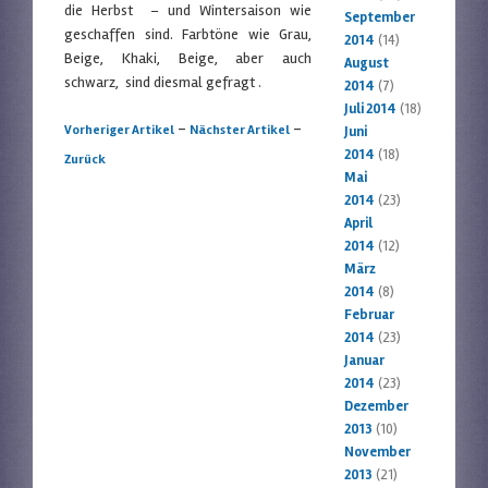
die Herbst – und Wintersaison wie
September
geschaffen sind. Farbtöne wie Grau,
2014
(14)
Beige, Khaki, Beige, aber auch
August
schwarz, sind diesmal gefragt .
2014
(7)
Juli 2014
(18)
Artikelnavigation
-
-
Vorheriger Artikel
Nächster Artikel
Juni
2014
(18)
Zurück
Mai
2014
(23)
April
2014
(12)
März
2014
(8)
Februar
2014
(23)
Januar
2014
(23)
Dezember
2013
(10)
November
2013
(21)