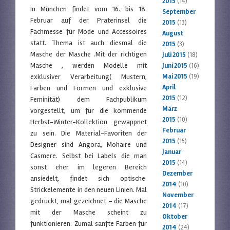
2015
(14)
In München findet vom 16. bis 18.
September
Februar auf der Praterinsel die
2015
(13)
Fachmesse für Mode und Accessoires
August
statt. Thema ist auch diesmal die
2015
(3)
Masche der Masche .Mit der richtigen
Juli 2015
(18)
Masche , werden Modelle mit
Juni 2015
(16)
exklusiver Verarbeitung( Mustern,
Mai 2015
(19)
April
Farben und Formen und exklusive
2015
(12)
Feminität) dem Fachpublikum
März
vorgestellt, um für die kommende
2015
(10)
Herbst-Winter-Kollektion gewappnet
Februar
zu sein. Die Material-Favoriten der
2015
(15)
Designer sind Angora, Mohaire und
Januar
Casmere. Selbst bei Labels die man
2015
(14)
sonst eher im legeren Bereich
Dezember
ansiedelt, findet sich optische
2014
(10)
Strickelemente in den neuen Linien. Mal
November
gedruckt, mal gezeichnet – die Masche
2014
(17)
mit der Masche scheint zu
Oktober
funktionieren. Zumal sanfte Farben für
2014
(24)