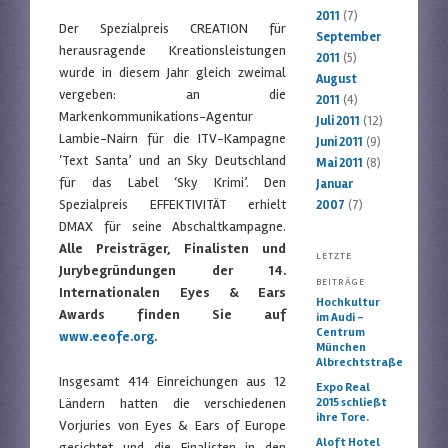
2011
(7)
Der Spezialpreis CREATION für
September
herausragende Kreationsleistungen
2011
(5)
wurde in diesem Jahr gleich zweimal
August
vergeben: an die
2011
(4)
Markenkommunikations-Agentur
Juli 2011
(12)
Lambie-Nairn für die ITV-Kampagne
Juni 2011
(9)
‘Text Santa’ und an Sky Deutschland
Mai 2011
(8)
für das Label ‘Sky Krimi’. Den
Januar
Spezialpreis EFFEKTIVITÄT erhielt
2007
(7)
DMAX für seine Abschaltkampagne.
Alle Preisträger, Finalisten und
LETZTE
Jurybegründungen der 14.
BEITRÄGE
Internationalen Eyes & Ears
Hochkultur
Awards finden Sie auf
im Audi –
Centrum
www.eeofe.org
.
München
Albrechtstraße
Insgesamt 414 Einreichungen aus 12
Expo Real
2015 schließt
Ländern hatten die verschiedenen
ihre Tore.
Vorjuries von Eyes & Ears of Europe
Aloft Hotel
gesichtet und die Finalisten in den