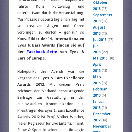
Oktober
führte Kons kurzweilig und
2013
(17)
unterhaltsam durch die Veranstaltung.
September
“An Picassos Geburtstag einen Tag mit
2013
(19)
so kreativen Augen und Ohren
August
verbringen zu dürfen – genial!“, so
2013
(11)
Kons.
Bilder der 14. Internationalen
Juli 2013
(17)
Eyes & Ears Awards finden Sie auf
Juni
der
Facebook-Seite
von Eyes &
2013
(22)
Ears of Europe.
Mai 2013
(10)
April
2013
(13)
Höhepunkt des Abends war die
März
Vergabe des
Eyes & Ears Excellence
2013
(15)
Awards 2012
. Mit diesem Preis
Februar
zeichnet der Verband herausragende
2013
(14)
Beiträge zur Gestaltung in der
Januar
audiovisuellen Kommunikation aus.
2013
(11)
Preisträger des Eyes & Ears Excellence
Dezember
Awards 2012 ist Prof. Volker Weicker,
2012
(14)
freier Regisseur für Live Entertainment,
November
Show & Sport. In seiner Laudatio sagte