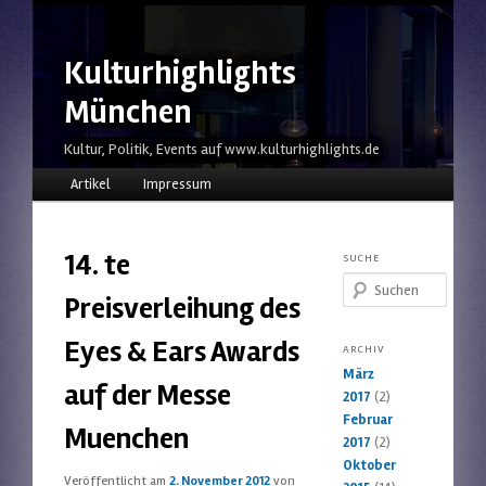
Kulturhighlights
München
Kultur, Politik, Events auf www.kulturhighlights.de
Hauptmenü
Zum Inhalt wechseln
Zum sekundären Inhalt wechseln
Artikel
Impressum
14. te
SUCHE
Suchen
Preisverleihung des
Eyes & Ears Awards
ARCHIV
März
auf der Messe
2017
(2)
Februar
Muenchen
2017
(2)
Oktober
Veröffentlicht am
2. November 2012
von