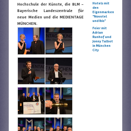
Hotels mit
Hochschule der Künste, die BLM –
den
Bayerische Landeszentrale für
Eigenmarken
“Novotel
neue Medien und die MEDIENTAGE
und Ibis”
MÜNCHEN.
Feier mit
Adrian
Runhof und
Jonny Talbot
in München
City