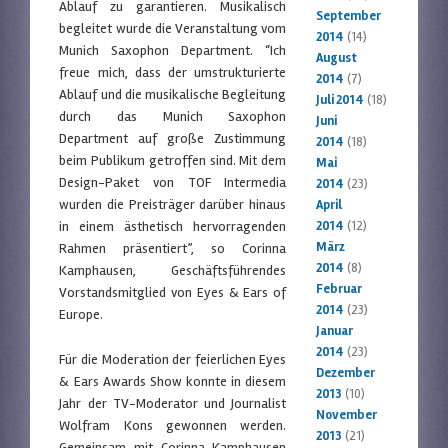
Ablauf zu garantieren. Musikalisch
September
begleitet wurde die Veranstaltung vom
2014
(14)
Munich Saxophon Department. “Ich
August
freue mich, dass der umstrukturierte
2014
(7)
Ablauf und die musikalische Begleitung
Juli 2014
(18)
durch das Munich Saxophon
Juni
Department auf große Zustimmung
2014
(18)
beim Publikum getroffen sind. Mit dem
Mai
Design-Paket von TOF Intermedia
2014
(23)
wurden die Preisträger darüber hinaus
April
in einem ästhetisch hervorragenden
2014
(12)
März
Rahmen präsentiert”, so Corinna
2014
(8)
Kamphausen, Geschäftsführendes
Februar
Vorstandsmitglied von Eyes & Ears of
2014
(23)
Europe.
Januar
2014
(23)
Für die Moderation der feierlichen Eyes
Dezember
& Ears Awards Show konnte in diesem
2013
(10)
Jahr der TV-Moderator und Journalist
November
Wolfram Kons gewonnen werden.
2013
(21)
Gemeinsam mit Corinna Kamphausen