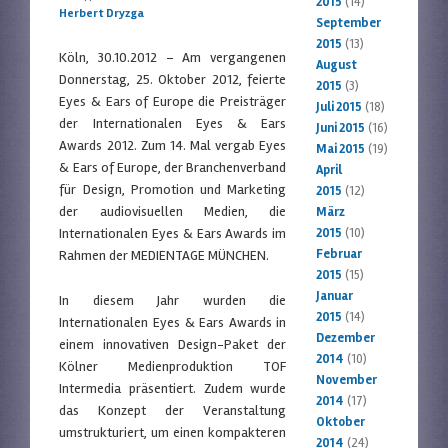
2015
(14)
Herbert Dryzga
September
2015
(13)
Köln, 30.10.2012 – Am vergangenen
August
Donnerstag, 25. Oktober 2012, feierte
2015
(3)
Eyes & Ears of Europe die Preisträger
Juli 2015
(18)
der Internationalen Eyes & Ears
Juni 2015
(16)
Awards 2012. Zum 14. Mal vergab Eyes
Mai 2015
(19)
& Ears of Europe, der Branchenverband
April
für Design, Promotion und Marketing
2015
(12)
der audiovisuellen Medien, die
März
Internationalen Eyes & Ears Awards im
2015
(10)
Februar
Rahmen der MEDIENTAGE MÜNCHEN.
2015
(15)
Januar
In diesem Jahr wurden die
2015
(14)
Internationalen Eyes & Ears Awards in
Dezember
einem innovativen Design-Paket der
2014
(10)
Kölner Medienproduktion TOF
November
Intermedia präsentiert. Zudem wurde
2014
(17)
das Konzept der Veranstaltung
Oktober
umstrukturiert, um einen kompakteren
2014
(24)