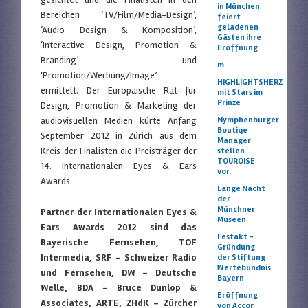
in München
Bereichen ‘TV/Film/Media-Design’,
feiert
geladenen
‘Audio Design & Komposition’,
Gästen ihre
‘Interactive Design, Promotion &
Eröffnung
Branding’ und
m
‘Promotion/Werbung/Image’
HIGHLIGHTSHERZ
ermittelt. Der Europäische Rat für
mit Stars im
Prinze
Design, Promotion & Marketing der
Nymphenburger
audiovisuellen Medien kürte Anfang
Boutiqe
September 2012 in Zürich aus dem
Manager
Kreis der Finalisten die Preisträger der
stellen
TOUROISE
14. Internationalen Eyes & Ears
vor.
Awards.
Lange Nacht
der
Münchner
Partner der Internationalen Eyes &
Museen
Ears Awards 2012 sind das
Festakt –
Bayerische Fernsehen, TOF
Gründung
Intermedia, SRF – Schweizer Radio
der Stiftung
Wertebündnis
und Fernsehen, DW – Deutsche
Bayern
Welle, BDA – Bruce Dunlop &
Eröffnung
Associates, ARTE, ZHdK – Zürcher
von Accor