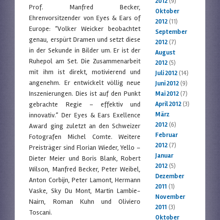
2012
(9)
Prof. Manfred Becker,
Oktober
Ehrenvorsitzender von Eyes & Ears of
2012
(11)
Europe: “Volker Weicker beobachtet
September
genau, erspürt Dramen und setzt diese
2012
(7)
in der Sekunde in Bilder um. Er ist der
August
Ruhepol am Set. Die Zusammenarbeit
2012
(5)
mit ihm ist direkt, motivierend und
Juli 2012
(14)
angenehm. Er entwickelt völlig neue
Juni 2012
(9)
Inszenierungen. Dies ist auf den Punkt
Mai 2012
(7)
gebrachte Regie – effektiv und
April 2012
(3)
März
innovativ.” Der Eyes & Ears Exellence
2012
(6)
Award ging zuletzt an den Schweizer
Februar
Fotografen Michel Comte. Weitere
2012
(7)
Preisträger sind Florian Wieder, Yello –
Januar
Dieter Meier und Boris Blank, Robert
2012
(5)
Wilson, Manfred Becker, Peter Weibel,
Dezember
Anton Corbijn, Peter Lamont, Hermann
2011
(1)
Vaske, Sky Du Mont, Martin Lambie-
November
Nairn, Roman Kuhn und Oliviero
2011
(3)
Toscani.
Oktober